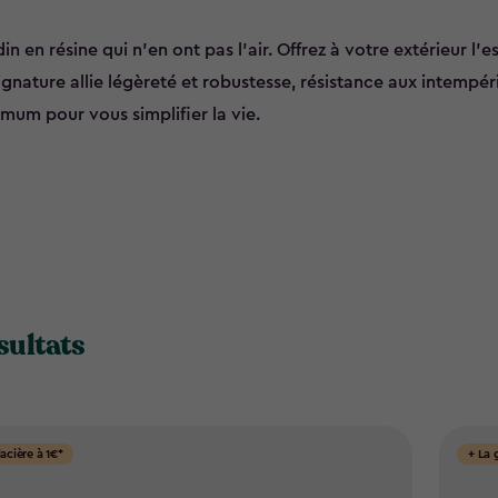
n en résine qui n'en ont pas l'air. Offrez à votre extérieur l'e
ignature allie légèreté et robustesse, résistance aux intempéri
ximum pour vous simplifier la vie.
sultats
lacière à 1€*
+ La 