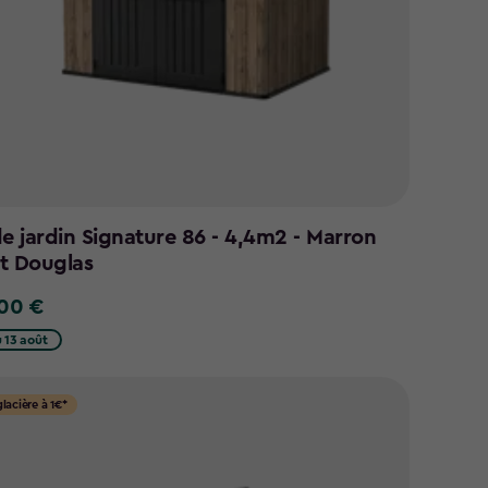
de jardin Signature 86 - 4,4m2 - Marron
t Douglas
,00 €
0
 13 août
glacière à 1€*