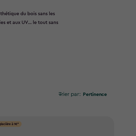
sthétique du bois sans les
es et aux UV... le tout sans
Trier par:
Pertinence
glacière à 1€*