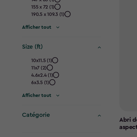
(cm)
155 x 72 (1)
filter
190.5 x 109.3 (1)
Afficher tout
Size (ft)
Size
10x11.5 (1)
11x7 (2)
(ft)
4.6x2.4 (1)
filter
6x3.5 (1)
Afficher tout
Catégorie
Abri d
Catégorie
aspec