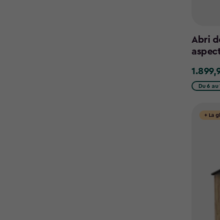
Abri d
aspec
1.899,
1.899,95
€
Du 6 au 
+ La g