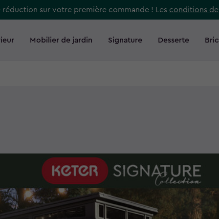
e réduction sur votre première commande ! Les
conditions de
ieur
Mobilier de jardin
Signature
Desserte
Bri