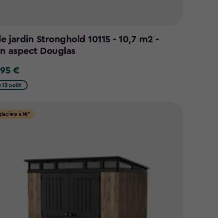
e jardin Stronghold 10115 - 10,7 m2 -
n aspect Douglas
,95 €
5
 13 août
glacière à 1€*