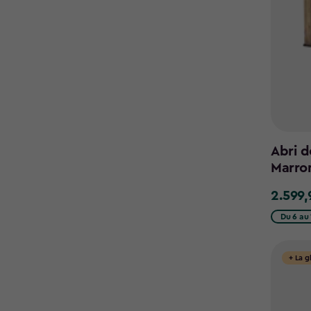
Abri d
Marro
2.599,
2.599,9
€
Du 6 au 
+ La g