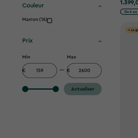
filter
1.399,
1.399,0
Couleur
€
Du 6 au 
Couleur
Marron (16)
filter
+ La g
Prix
Prix
Min
Max
filter
Montant
Quantité
minimal
maximale
Actualiser