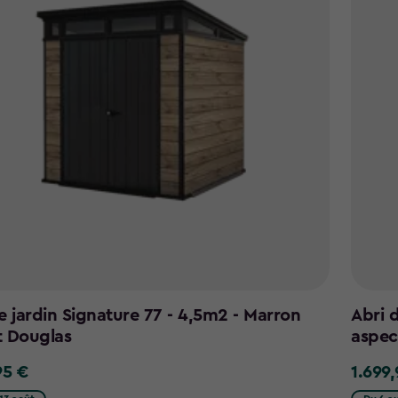
e jardin Signature 77 - 4,5m2 - Marron
Abri 
t Douglas
aspec
95 €
1.699
1.699,9