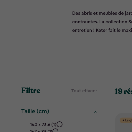
Des abris et meubles de jardi
contraintes. La collection S
entretien ! Keter fait le ma
Filtre
19 ré
Tout effacer
Taille (cm)
Taille
+ La g
140 x 73.6 (1)
147 x 83 (1)