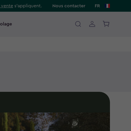
 vente
s’appliquent.
Nous contacter
FR
colage