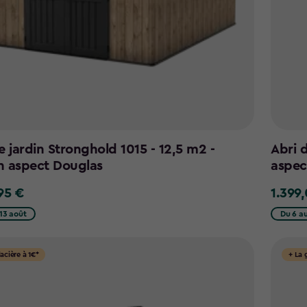
e jardin Stronghold 1015 - 12,5 m2 -
Abri 
n aspect Douglas
aspec
95 €
1.399
5
1.399,0
€
13 août
Du 6 au
lacière à 1€*
+ La 