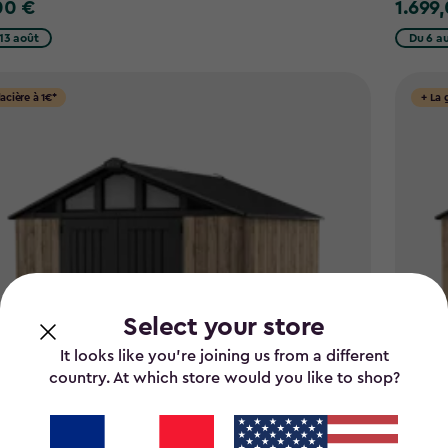
00 €
1.699
0
1.699,0
€
13 août
Du 6 au
lacière à 1€*
+ La 
Select your store
It looks like you’re joining us from a different
country. At which store would you like to shop?