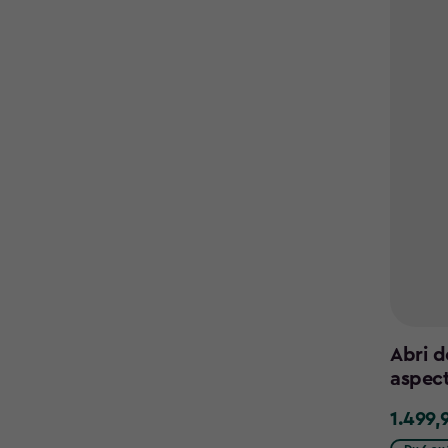
Abri d
aspec
1.499,
1.499,95