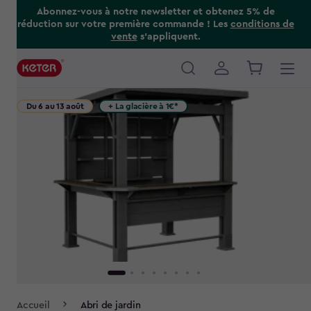
Skip
Abonnez-vous à notre newsletter et obtenez 5% de
réduction sur votre première commande ! Les
conditions de
to
vente
s’appliquent.
main
content
Main
navigation
Du 6 au 13 août
+ La glacière à 1€*
Breadcrumb
Accueil
Abri de jardin