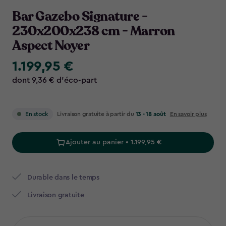
Navigation
Bar Gazebo Signature -
230x200x238 cm - Marron
Aspect Noyer
1.199,95 €
1.199,95
€
dont 9,36 € d’éco-part
Livraison gratuite à partir du
13 - 18 août
En savoir plus
En stock
Ajouter au panier • 1.199,95 €
Durable dans le temps
Livraison gratuite