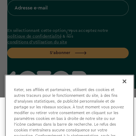
En sélectionnant cette option, vous acceptez notre
politique de confidentialité
& nos
conditions d'utilisation du site
S'abonner
label.payment
Keter, ses affiliés et partenaires, utilisent des cookies et
autres traceurs pour le fonctionnement du site, à des fins
d’analyses statistiques, de publicité personnalisée et de
partage sur les réseaux sociaux. À tout moment vous pouvez
Select your store
modifier ou retirer votre consentement en cliquant sur les
It looks like you’re joining us from a different country.
paramètres cookies en bas à droite de notre site ou sur
l’icône cadenas dans la barre de recherche. Le refus des
At which store would you like to shop?
CGU
cookies n’entraînera aucune conséquence sur votre
navigation. Conformément à la règlementation, seuls les