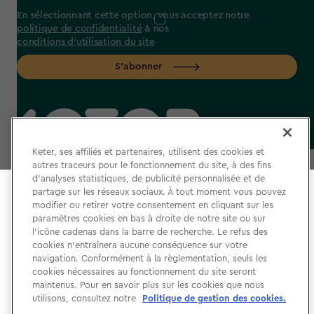
En sélectionnant cette option, vous acceptez notre
politique de confidentialité
& nos
conditions d'utilisation du site
S'abonner
label.payment
Keter, ses affiliés et partenaires, utilisent des cookies et
autres traceurs pour le fonctionnement du site, à des fins
d’analyses statistiques, de publicité personnalisée et de
partage sur les réseaux sociaux. À tout moment vous pouvez
Select your store
modifier ou retirer votre consentement en cliquant sur les
It looks like you’re joining us from a different country.
paramètres cookies en bas à droite de notre site ou sur
l’icône cadenas dans la barre de recherche. Le refus des
At which store would you like to shop?
CGU
cookies n’entraînera aucune conséquence sur votre
navigation. Conformément à la règlementation, seuls les
Politique de Confidentialité
cookies nécessaires au fonctionnement du site seront
Gestion des Cookies
maintenus. Pour en savoir plus sur les cookies que nous
utilisons, consultez notre
Politique de gestion des cookies.
Accessibilité