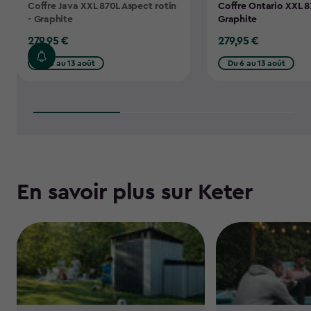
Coffre Java XXL 870L Aspect rotin
Coffre Ontario XXL 8
- Graphite
Graphite
279,95 €
279,95 €
279,95
279,95
€
€
Du 6 au 13 août
Du 6 au 13 août
En savoir plus sur Keter