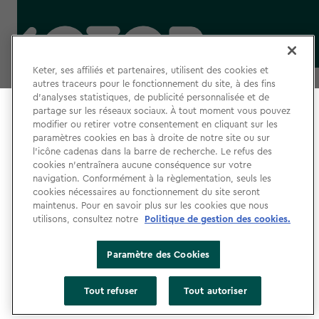
label.payment
Keter, ses affiliés et partenaires, utilisent des cookies et
autres traceurs pour le fonctionnement du site, à des fins
d’analyses statistiques, de publicité personnalisée et de
partage sur les réseaux sociaux. À tout moment vous pouvez
Select your store
modifier ou retirer votre consentement en cliquant sur les
It looks like you’re joining us from a different country.
paramètres cookies en bas à droite de notre site ou sur
l’icône cadenas dans la barre de recherche. Le refus des
At which store would you like to shop?
CGU
cookies n’entraînera aucune conséquence sur votre
navigation. Conformément à la règlementation, seuls les
Politique de Confidentialité
cookies nécessaires au fonctionnement du site seront
Gestion des Cookies
maintenus. Pour en savoir plus sur les cookies que nous
utilisons, consultez notre
Politique de gestion des cookies.
Accessibilité
Déclaration d’accessibilité
Paramètre des Cookies
Mentions légales
France
Etats-Unis
Tout refuser
Tout autoriser
Paramètre des Cookies