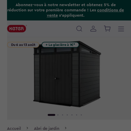
Skip
Abonnez-vous à notre newsletter et obtenez 5% de
réduction sur votre première commande ! Les
conditions de
to
vente
s’appliquent.
main
content
Main
navigation
Du 6 au 13 août
+ La glacière à 1€*
Breadcrumb
Accueil
Abri de jardin