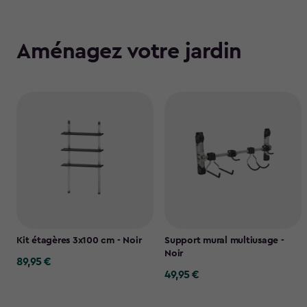
Aménagez votre jardin
Kit étagères 3x100 cm - Noir
Support mural multiusage -
Noir
89,95 €
89,95
49,95 €
49,95
€
€