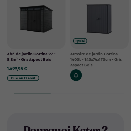
Epuisé
Abri de jardin Cortina 97 -
Armoire de jardin Cortina
5,8m² - Gris Aspect Bois
1400L - 140x74x170cm - Gris
Aspect Bois
1.699,95 €
1.699,95
€
Du 6 au 13 août
Pourquoi Keter ?