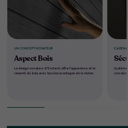
UN CONCEPT NOVATEUR
CADENA
Aspect Bois
Sécu
Le design novateur d'Evotech offre l'apparence et le
Système 
ressenti du bois avec tous les avantages de la résine.
une sécu