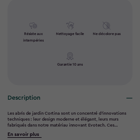
Résiste aux
Nettoyage facile
Ne décolore pas
intempéries
Garantie 10 ans
Description
Les abris de jardin Cortina sont un concentré d'innovations
techniques : leur design moderne et élégant, leurs murs
fabriqués dans notre matériau innovant Evotech. Ces
panneaux muraux en composites à l’aspect et la texture du
En savoir plus
bois sont extrêmement durables et résistants aux intempéries,