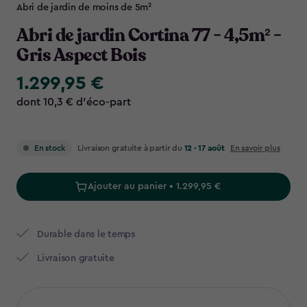
Navigation
Abri de jardin de moins de 5m²
Abri de jardin Cortina 77 - 4,5m² -
Gris Aspect Bois
1.299,95 €
1.299,95
€
dont 10,3 € d’éco-part
Livraison gratuite à partir du
12 - 17 août
En savoir plus
En stock
Ajouter au panier • 1.299,95 €
Durable dans le temps
Livraison gratuite