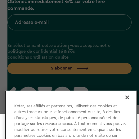
Obtenez immédiatement -5% sur votre 1ère
commande.
En sélectionnant cette option, vous acceptez notre
politique de confidentialité
& nos
conditions d'utilisation du site
S'abonner
label.payment
Keter, ses affiliés et partenaires, utilisent des cookies et
autres traceurs pour le fonctionnement du site, à des fins
d’analyses statistiques, de publicité personnalisée et de
partage sur les réseaux sociaux. À tout moment vous pouvez
Select your store
modifier ou retirer votre consentement en cliquant sur les
It looks like you’re joining us from a different country.
paramètres cookies en bas à droite de notre site ou sur