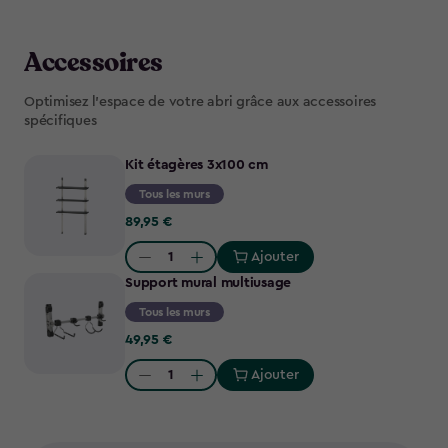
Accessoires
Optimisez l'espace de votre abri grâce aux accessoires
spécifiques
Kit étagères 3x100 cm
Tous les murs
89,95
89,95 €
€
Ajouter
Quantity:
Support mural multiusage
Tous les murs
49,95
49,95 €
€
Ajouter
Quantity: