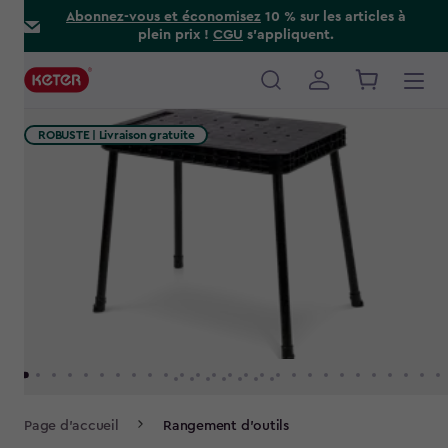
Skip
Abonnez-vous et économisez
10 % sur les articles à
plein prix !
CGU
s’appliquent.
to
main
content
Main
navigation
ROBUSTE | Livraison gratuite
Breadcrumb
Page d'accueil
Rangement d’outils
Navigation