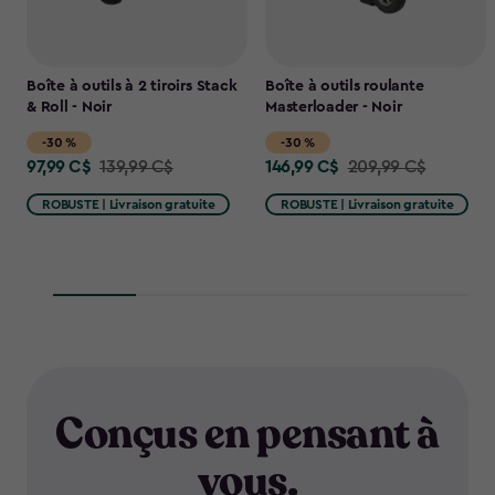
Boîte à outils à 2 tiroirs Stack
Boîte à outils roulante
& Roll - Noir
Masterloader - Noir
-30 %
-30 %
97,99 C$
146,99 C$
Price
139,99 C$
Price
209,99 C$
from
from
ROBUSTE | Livraison gratuite
ROBUSTE | Livraison gratuite
139,99
209,99
C$
C$
to
to
97,99
146,99
C$
C$
Conçus en pensant à
vous.