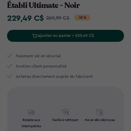
Établi Ultimate - Noir
229,49 C$
Price
269,99 C$
-15 %
from
269,99
Ajouter au panier • 229,49 C$
C$
to
229,49
Paiement sûr et sécurisé
C$
Soutien client personnalisé
Achetez directement auprès du fabricant
Résiste aux
Facile à nettoyer
Ne se décolore pas
intempéries