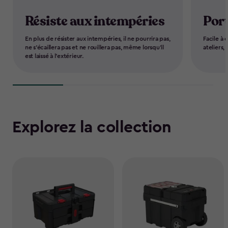
Résiste aux intempéries
Por
En plus de résister aux intempéries, il ne pourrira pas,
Facile à 
ne s’écaillera pas et ne rouillera pas, même lorsqu’il
ateliers,
est laissé à l’extérieur.
Explorez la collection