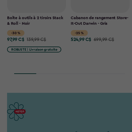
Boîte à outils à 2 tiroirs Stack
Cabanon de rangement Store-
& Roll - Noir
It-Out Darwin - Gris
-30 %
-25 %
97,99 C$
524,99 C$
Price
139,99 C$
Price
699,99 C$
from
from
ROBUSTE | Livraison gratuite
139,99
699,99
C$
C$
to
to
97,99
524,99
C$
C$