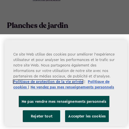
Planches de jardin
Bac à jardin surélevé
Sélectionner votre magasin
Télécharger
Signature 29 gallons
Vous semblez nous rejoindre depuis un autre pays. À
Ce site Web utilise des cookies pour améliorer l’expérience
Voir le produit
utilisateur et pour analyser les performances et le trafic sur
quel magasin souhaitez-vous faire vos achats?
notre site Web. Nous partageons également des
informations sur votre utilisation de notre site avec nos
Jardinière conique haute
partenaires de médias sociaux, de publicité et d’analyse.
Politique de protection de la vie privée
|
Politique de
Télécharger
Signature
cookies |
Ne vendez pas mes renseignements personnels
Voir le produit
Ne pas vendre mes renseignements personnels
Jardinière conique
Canada
Etats-Unis
Rejeter tout
Accepter les cookies
Télécharger
Signature
Voir le produit