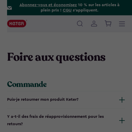
Skip
Abonnez-vous et économisez
10 % sur les articles à
plein prix !
CGU
s’appliquent.
to
main
content
Main
navigation
Foire aux questions
Commande
Puis-je retourner mon produit Keter?
Y a-t-il des frais de réapprovisionnement pour les
retours?