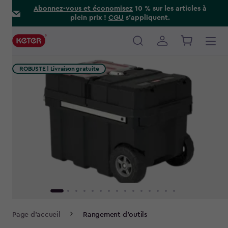
Skip
Abonnez-vous et économisez
10 % sur les articles à
plein prix !
CGU
s’appliquent.
to
main
content
Main
navigation
ROBUSTE | Livraison gratuite
Breadcrumb
Page d'accueil
Rangement d’outils
Navigation