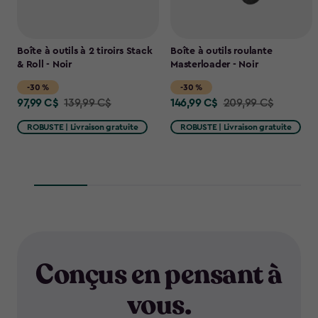
Boîte à outils à 2 tiroirs Stack
Boîte à outils roulante
& Roll - Noir
Masterloader - Noir
-30 %
-30 %
97,99 C$
146,99 C$
Price
139,99 C$
Price
209,99 C$
from
from
ROBUSTE | Livraison gratuite
ROBUSTE | Livraison gratuite
139,99
209,99
C$
C$
to
to
97,99
146,99
C$
C$
Conçus en pensant à
vous.