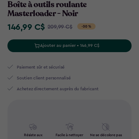
Boîte à outils roulante
Masterloader - Noir
146,99 C$
Price
209,99 C$
-30 %
from
209,99
Ajouter au panier • 146,99 C$
C$
to
146,99
Paiement sûr et sécurisé
C$
Soutien client personnalisé
Achetez directement auprès du fabricant
Résiste aux
Facile à nettoyer
Ne se décolore pas