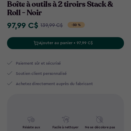
Boîte à outils à 2 tiroirs Stack &
Roll - Noir
97,99 C$
Price
139,99 C$
-30 %
from
139,99
Ajouter au panier • 97,99 C$
C$
to
97,99
Paiement sûr et sécurisé
C$
Soutien client personnalisé
Achetez directement auprès du fabricant
Résiste aux
Facile à nettoyer
Ne se décolore pas