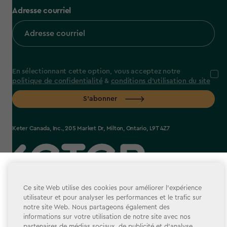
Adresse courriel
En sélectionnant cette option, vous acceptez notre
politique de confidentialité
&
conditions d'utilisation du site
S’abonner
Keter Canada, Inc., 205 Market Dr, Milton, Ontario, L9T 4Z7
Sélectionner votre magasin
label.payment
Vous semblez nous rejoindre depuis un autre pays. À
Ce site Web utilise des cookies pour améliorer l’expérience
utilisateur et pour analyser les performances et le trafic sur
quel magasin souhaitez-vous faire vos achats?
notre site Web. Nous partageons également des
informations sur votre utilisation de notre site avec nos
partenaires de médias sociaux, de publicité et d’analyse.