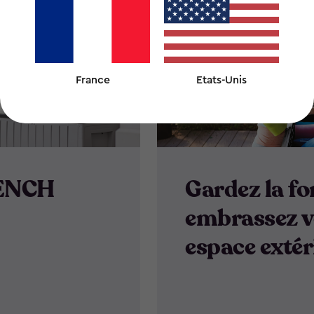
France
Etats-Unis
ENCH
Gardez la fo
embrassez v
espace extér