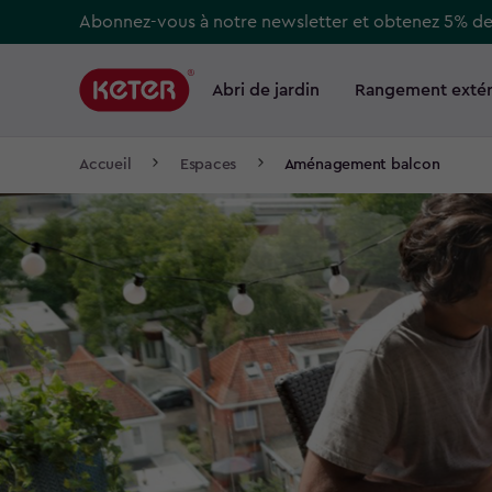
Skip
Abonnez-vous à notre newsletter et obtenez 5% d
to
Main
main
navigation
Abri de jardin
Rangement extér
Main
content
menu
navigation
Breadcrumb
Accueil
Espaces
Aménagement balcon
Navigation