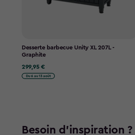
Desserte barbecue Unity XL 207L -
Graphite
299,95 €
299,95
€
Du 6 au 13 août
Besoin d'inspiration ?