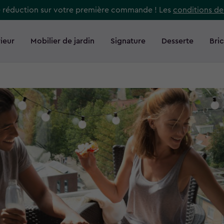
e réduction sur votre première commande ! Les
conditions de
ieur
Mobilier de jardin
Signature
Desserte
Bri