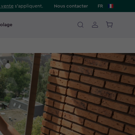
 vente
s’appliquent.
Nous contacter
FR
colage