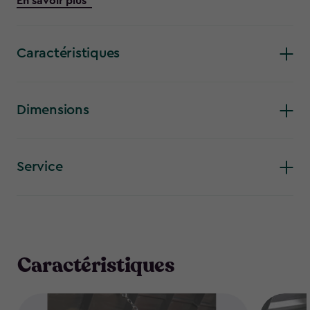
En savoir plus
Étonnamment compact et polyvalent, cet coffre de jardin
gros volume est résistant aux intempéries et protégera
jusqu'à 1200L de contenu bien au sec. Pour votre commodité,
il est doté d'une ouverture frontale et supérieure, d'un seuil
Caractéristiques
incliné et d'un kit d'ouverture adapté aux poubelles
d'extérieur. Vous pouvez aussi y ajouter jusque 3 étagères
(non-fournies) grâce aux supports intégrés à cet effet.
Dimensions
Service
Caractéristiques