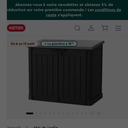
Skip
Abonnez-vous à notre newsletter et obtenez 5% de
réduction sur votre première commande ! Les
conditions de
to
vente
s’appliquent.
main
content
Main
navigation
Du 6 au 13 août
+ La glacière à 1€*
Breadcrumb