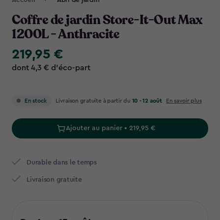
Accueil
Abri de jardin
Navigation
Coffre de jardin Store-It-Out Max
1200L - Anthracite
219,95 €
219,95
€
dont 4,3 € d’éco-part
Livraison gratuite à partir du
10 - 12 août
En savoir plus
En stock
Ajouter au panier • 219,95 €
Durable dans le temps
Livraison gratuite