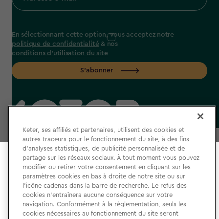
En sélectionnant cette option, vous acceptez notre
politique de confidentialité
& nos
conditions d'utilisation du site
S'abonner
label.payment
Keter, ses affiliés et partenaires, utilisent des cookies et
autres traceurs pour le fonctionnement du site, à des fins
d’analyses statistiques, de publicité personnalisée et de
partage sur les réseaux sociaux. À tout moment vous pouvez
Select your store
modifier ou retirer votre consentement en cliquant sur les
It looks like you’re joining us from a different country.
paramètres cookies en bas à droite de notre site ou sur
l’icône cadenas dans la barre de recherche. Le refus des
At which store would you like to shop?
CGU
cookies n’entraînera aucune conséquence sur votre
navigation. Conformément à la règlementation, seuls les
Politique de Confidentialité
cookies nécessaires au fonctionnement du site seront