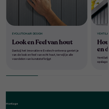
EVOLUTIONAIR DESIGN
VENTILAT
Look en Feel van hout
Houd
en 
Dankzij het innovatieve Evotech-ontwerp geniet je
van de look en feel van echt hout, terwijl je alle
Ventilati
voordelen van kunststof krijgt
opslago
Montage