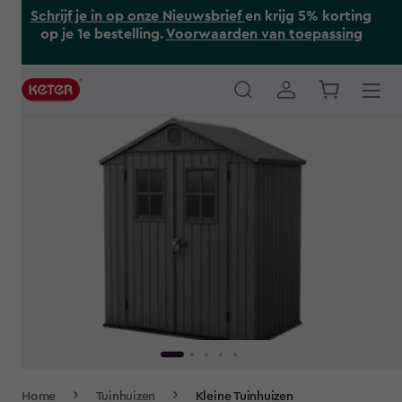
Skip
Schrijf je in op onze Nieuwsbrief
en krijg 5% korting
to
op je 1e bestelling.
Voorwaarden van toepassing
main
content
Main
navigation
Breadcrumb
Home
Tuinhuizen
Kleine Tuinhuizen