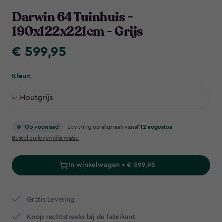
Navigation
Darwin 64 Tuinhuis -
190x122x221cm - Grijs
€ 599,95
€
599,95
Kleur:
Levering op afspraak vanaf
12 augustus
Op voorraad
Bestel en leverinformatie
In winkelwagen • € 599,95
Gratis Levering​
Koop rechtstreeks bij de fabrikant