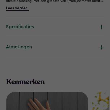
ideale oplossing. Met een grootte van 1,90x1,22 meter biedt
de Darwin 64 volop ruimte voor fietsen, gereedschap en/of
Lees verder
tuinmeubelen. De dubbelwandige 16 mm panelen hebben een
houtlook, maar zijn gemaakt van weer- en UV-bestendig
kunststof. De vloerpanelen en geïntegreerde ventilatie
beschermen je eigendommen tegen vocht. De Darwin is
Specificaties
uitgevoerd met 2 ramen voor daglicht. Het kunststof tuinhuis
is eenvoudig te monteren.
Afmetingen
Kenmerken