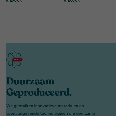
€ 469,95
€ 499,95
€
€
469,95
499,95
Duurzaam
Geproduceerd.
We gebruiken innovatieve materialen en
toonaangevende technologieën om duurzame