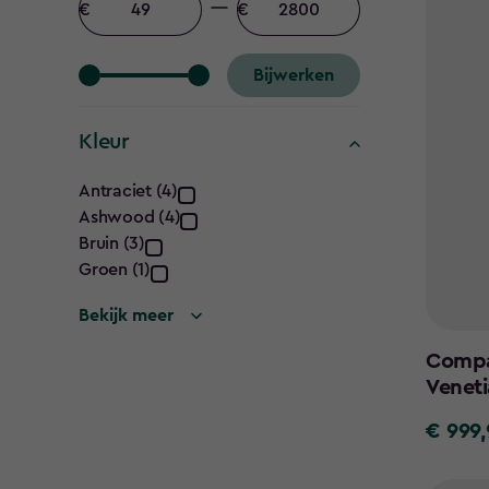
filter
bedrag
bedrag
Bijwerken
Kleur
Kleur
Antraciet (4)
Ashwood (4)
filter
Bruin (3)
Groen (1)
Bekijk meer
Compac
Veneti
€ 999,
€
999,95