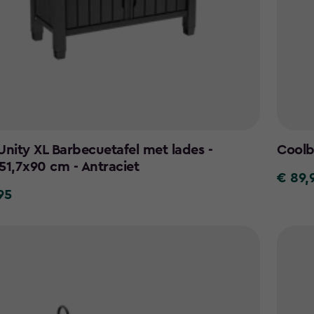
Unity XL Barbecuetafel met lades -
Coolb
51,7x90 cm - Antraciet
€ 89,
€
95
89,95