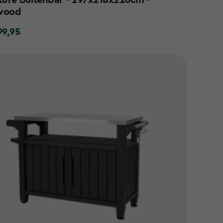
ture Buitenbar - 297x218x226cm -
wood
99,95
5