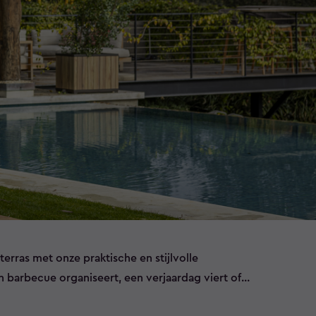
terras met onze praktische en stijlvolle
n barbecue organiseert, een verjaardag viert of
et vrienden hebt, onze collectie biedt alles wat