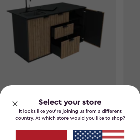
Select your store
te Buitenkeuken - 72,1x167,9x94 cm -
Go Ba
an Bruin
It looks like you’re joining us from a different
€ 49,
€
country. At which store would you like to shop?
95
49,95