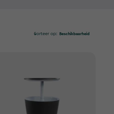
ellig te maken. Van de handige BBQ
olbar en ruime koelboxen, elk product is
iviteiten makkelijker en aangenamer te maken.
nctionaliteit met strak design en zijn perfect voor
, het presenteren van hapjes, of het bieden van
Sorteer op:
Beschikbaarheid
nd zijn tegen intensief gebruik en verschillende
n bovendien eenvoudig in gebruik en onderhoud,
ein feestje in de tuin
enement in de achtertuin, onze producten helpen
ekt. Ontdek onze collectie en maak van elke
agde ervaring!