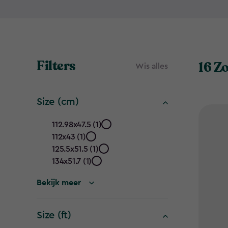
Filters
16 Z
Wis alles
Size (cm)
Size
112.98x47.5 (1)
112x43 (1)
(cm)
125.5x51.5 (1)
filter
134x51.7 (1)
Bekijk meer
Size (ft)