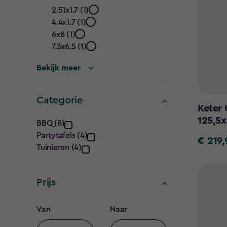
Size
2.51x1.7 (1)
4.4x1.7 (1)
(ft)
6x8 (1)
filter
7.5x6.5 (1)
Bekijk meer
Categorie
Keter 
Categorie
125,5x
BBQ (8)
Partytafels (4)
filter
€ 219,
€
Tuinieren (4)
219,95
Prijs
Prijs
Van
Naar
Minimum
Maximum