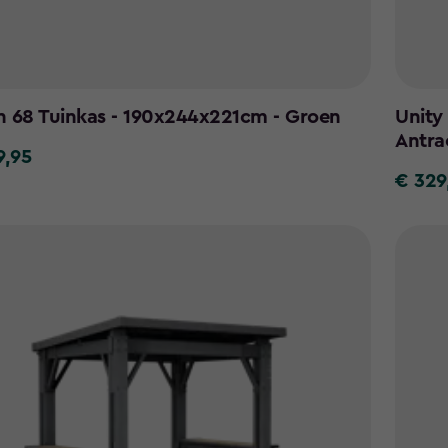
n 68 Tuinkas - 190x244x221cm - Groen
Unity
Antra
9,95
€ 329
€
329,95