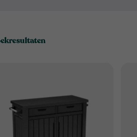
je nodig hebt om jouw buitenruimte gez
Partytafel tot de elegante Co
ontworpen om jouw buitenact
Onze producten combineren fu
het koel houden van drankjes
oekresultaten
extra opbergruimte. Onze producten zijn gemaakt van weerbestendige
materialen, waardoor ze besta
weersomstandigheden. Ze zij
en passen goed bij iedere buitenruimte. Of je nu een kl
organiseert of een groter ev
de sfeer te creëren die je zo
buitengelegenheid een gesla