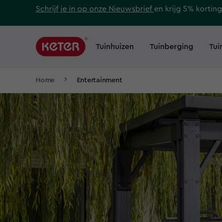
Skip
Schrijf je in op onze Nieuwsbrief
en krijg 5% korting
to
Main
main
navigation
Tuinhuizen
Tuinberging
Tui
content
Main
menu
navigation
Breadcrumb
Home
Entertainment
Navigation