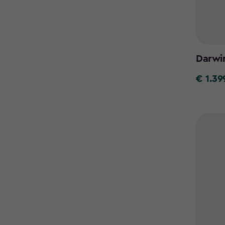
Darwi
€ 1.39
€
1.399,95