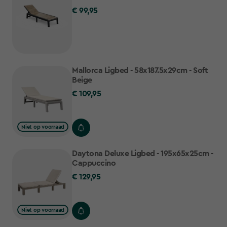
€ 99,95
€
99,95
Mallorca Ligbed - 58x187.5x29cm - Soft
Beige
€ 109,95
€
109,95
Niet op voorraad
Daytona Deluxe Ligbed - 195x65x25cm -
Cappuccino
€ 129,95
€
129,95
Niet op voorraad