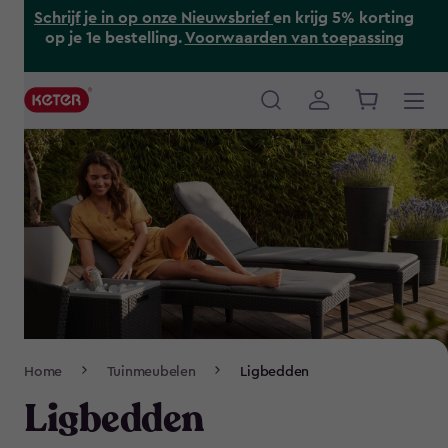
Skip
Schrijf je in op onze Nieuwsbrief
en krijg 5% korting
to
op je 1e bestelling.
Voorwaarden van toepassing
main
content
Main
navigation
Breadcrumb
Home
Tuinmeubelen
Ligbedden
Navigation
Ligbedden