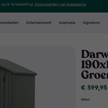
 op je 1e bestelling.
Voorwaarden van toepassing
nmeubelen
Entertainment
Inspiratie
Signature
Darw
190x
Groe
€ 599,95
€
599,95
Kleur: