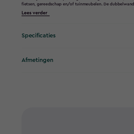
fietsen, gereedschap en/of tuinmeubelen. De dubbelwan
zijn gemaakt van weer- en UV-bestendig kunststof. De vlo
Lees verder
beschermen je eigendommen tegen vocht. De Darwin is ui
kunststof tuinhuis is eenvoudig te monteren.
Specificaties
Afmetingen