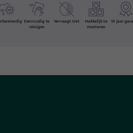
rbestendig
Eenvoudig te
Vervaagt niet
Makkelijk te
10 jaar gar
reinigen
monteren