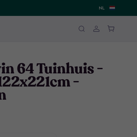
NL
in 64 Tuinhuis -
122x221cm -
n