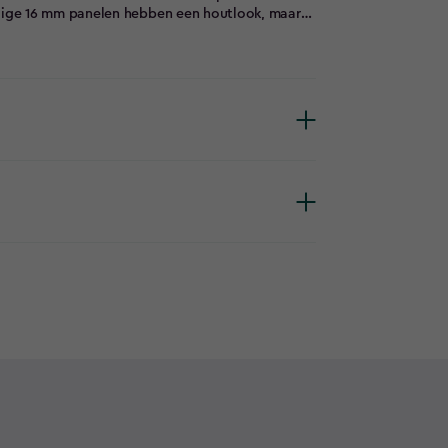
dige 16 mm panelen hebben een houtlook, maar
erpanelen en geïntegreerde ventilatie
tgevoerd met 2 ramen voor daglicht. Het