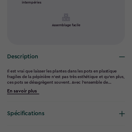
intempéries
Assemblage facile
Description
Il est vrai que laisser les plantes dans les pots en plastique
fragiles de la pépinière n’est pas très esthétique et qu’en plus,
ces pots se désagrègent souvent. Avec l’ensemble de
trois jardinières cylindriques de Keter, vos fleurs et herbes
En savoir plus
aromatiques trouveront non seulement un espace sûr et
adéquat pour pousser, mais ces jardinières sont conçues pour
une utilisation à l’intérieur et à l’extérieur. L’ensemble
comprend trois pots en résine, de 28, 35,5 et 43 cm, chacun
Spécifications
d’entre eux étant doté d’un bouchon de drainage et d’un
fond surélevé. Ces pots à la texture de rotin ajoutent de
l’élégance et de la personnalité à votre maison, que vous les