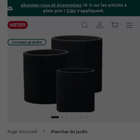
Skip
Abonnez-vous et économisez
10 % sur les articles à
plein prix !
CGU
s’appliquent.
to
main
content
Main
navigation
Livraison gratuite
Breadcrumb
Page d'accueil
Planches de jardin
Navigation