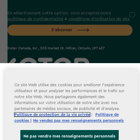
En sélectionnant cette option, vous acceptez notre
politique de confidentialité
&
conditions d'utilisation du site
S’abonner
Keter Canada, Inc., 205 Market Dr, Milton, Ontario, L9T 4Z7
Sélectionner votre magasin
label.payment
Vous semblez nous rejoindre depuis un autre pays. À
Ce site Web utilise des cookies pour améliorer l’expérience
utilisateur et pour analyser les performances et le trafic sur
quel magasin souhaitez-vous faire vos achats?
notre site Web. Nous partageons également des
informations sur votre utilisation de notre site avec nos
partenaires de médias sociaux, de publicité et d’analyse.
Termes et conditions
Politique de protection de la vie privée
|
Politique de
cookies |
Ne vendez pas mes renseignements personnels
Politique de protection de la vie privée
Accessibilité
Ne pas vendre mes renseignements personnels