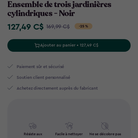
Ensemble de trois jardinières
cylindriques - Noir
127,49 C$
Price
169,99 C$
-25 %
from
169,99
Ajouter au panier • 127,49 C$
C$
to
127,49
Paiement sûr et sécurisé
C$
Soutien client personnalisé
Achetez directement auprès du fabricant
Résiste aux
Facile à nettoyer
Ne se décolore pas