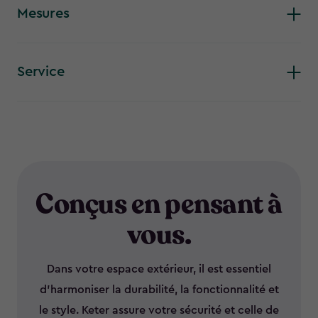
placiez sur la véranda, sur le rebord de la fenêtre de la cuisine
Mesures
ou que vous les exposiez sur une table. De plus, ces jardinières
en forme de cylindre sont fabriquées en résine durable et
résistante aux intempéries, de sorte qu’elles ne se fissurent
pas, ne s’écaillent pas et ne se décolorent pas.
Service
Conçus en pensant à
vous.
Dans votre espace extérieur, il est essentiel
d’harmoniser la durabilité, la fonctionnalité et
le style. Keter assure votre sécurité et celle de