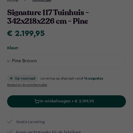
Home
Tuinhuizen
Navigation
Signature 117 Tuinhuis -
342x218x226 cm - Pine
€ 2.199,95
€
2.199,95
Kleur:
Levering op afspraak vanaf
14 augustus
Op voorraad
Bestel en leverinformatie
In winkelwagen • € 2.199,95
Gratis Levering​
Koop rechtstreeks bij de fabrikant