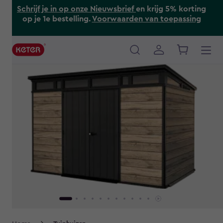
Skip
Schrijf je in op onze Nieuwsbrief
en krijg 5% korting
to
op je 1e bestelling.
Voorwaarden van toepassing
main
content
Main
navigation
Breadcrumb