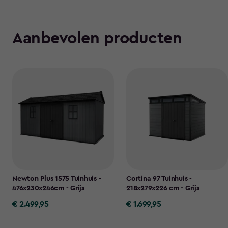
Aanbevolen producten
Newton Plus 1575 Tuinhuis -
Cortina 97 Tuinhuis -
476x230x246cm - Grijs
218x279x226 cm - Grijs
€ 2.499,95
€ 1.699,95
€
€
2.499,95
1.699,95