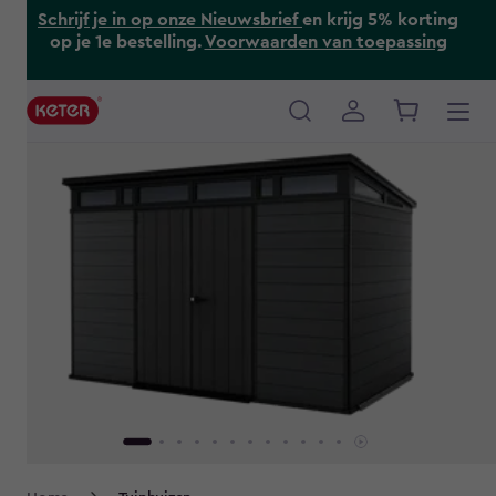
Skip
Schrijf je in op onze Nieuwsbrief
en krijg 5% korting
to
op je 1e bestelling.
Voorwaarden van toepassing
main
content
Main
navigation
Breadcrumb