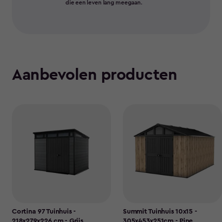
die een leven lang meegaan.
Aanbevolen producten
Cortina 97 Tuinhuis -
Summit Tuinhuis 10x15 -
218x279x226 cm - Grijs
305x453x251cm - Pine