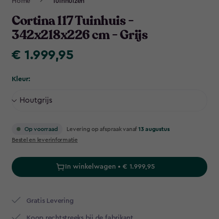
Home
Tuinhuizen
Navigation
Cortina 117 Tuinhuis -
342x218x226 cm - Grijs
€ 1.999,95
€
1.999,95
Kleur:
Levering op afspraak vanaf
13 augustus
Op voorraad
Bestel en leverinformatie
In winkelwagen • € 1.999,95
Gratis Levering​
Koop rechtstreeks bij de fabrikant