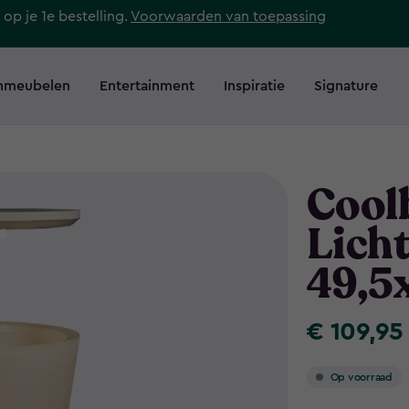
 op je 1e bestelling.
Voorwaarden van toepassing
nmeubelen
Entertainment
Inspiratie
Signature
Coolb
Lich
49,5
€ 109,95
€
109,95
Op voorraad