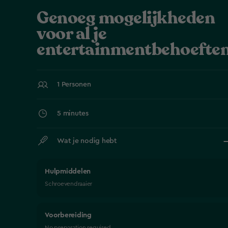
Genoeg mogelijkheden
voor al je
entertainmentbehoeften
1 Personen
5 minutes
Wat je nodig hebt
Hulpmiddelen
Schroevendraaier
Voorbereiding
No preparation required