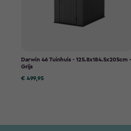
Darwin 46 Tuinhuis - 125.8x184.5x205cm -
Grijs
€ 499,95
€
499,95