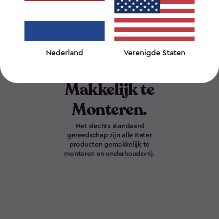
e nieuwste technologieën om planeetvriendelijke producten 
Nederland
Verenigde Staten
Makkelijk te
Monteren.
Met slechts standaard
gereedschap zijn alle Keter
producten gemakkelijk te
monteren en onderhoudsvrij.