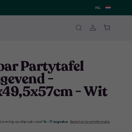
NL
ar Partytafel
tgevend -
x49,5x57cm - Wit
Levering op afspraak vanaf
14 - 17 augustus
Bestel en leverinformatie