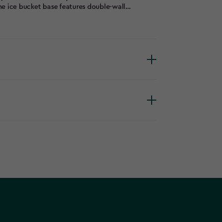
The ice bucket base features double-wall
age plug to facilitate emptying after use. A
 when extended. Made from durable and weather-
chic appearance, come rain or shine.