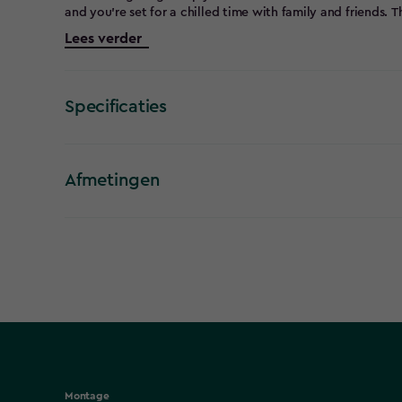
and you're set for a chilled time with family and friends. 
insulation to keep drinks ice cold, and comes with a drain
Lees verder
simple rotate-and-lock system keeps the tabletop stable
resistant resin, the illuminated cool bar will maintain its 
Specificaties
Afmetingen
Montage