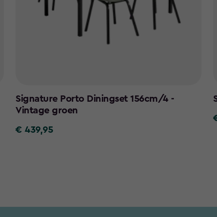
Signature Porto Diningset 156cm/4 -
Vintage groen
€ 439,95
€
2
439,95