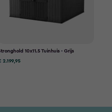
Stronghold 10x11.5 Tuinhuis - Grijs
Dayt
Antra
€ 2.199,95
€
€ 129
€
.199,95
129,95