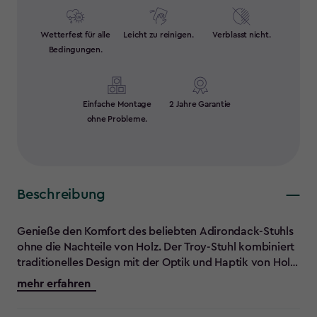
Wetterfest für alle
Leicht zu reinigen.
Verblasst nicht.
Bedingungen.
Einfache Montage
2 Jahre Garantie
ohne Probleme.
Beschreibung
Genieße den Komfort des beliebten Adirondack-Stuhls
ohne die Nachteile von Holz. Der Troy-Stuhl kombiniert
traditionelles Design mit der Optik und Haptik von Holz,
besteht jedoch aus langlebigen, pflegeleichten
mehr erfahren
Materialien. Dieser robuste und wartungsfreie
Loungesessel ist eine großartige Ergänzung für deinen