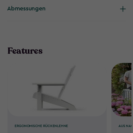
Außenbereich – genauso stabil wie bequem und stilvoll.
Abmessungen
Features
ERGONOMISCHE RÜCKENLEHNE
AUS NAC