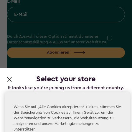
E-Mail
Durch Auswahl dieser Option stimmst du unserer
Datenschutzerklärung
&
AGBs
auf unserer Website zu.
Abonnieren
Select your store
label.payment
It looks like you’re joining us from a different country.
At which store would you like to shop?
Wenn Sie auf „Alle Cookies akzeptieren“ klicken, stimmen Sie
der Speicherung von Cookies auf Ihrem Gerät zu, um die
Websitenavigation zu verbessern, die Websitenutzung zu
Datenschutz
analysieren und unsere Marketingbemühungen zu
unterstützen.