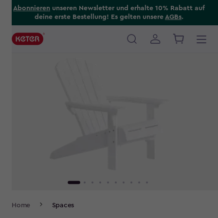
Skip
Abonnieren
unseren Newsletter und erhalte 10% Rabatt auf
deine erste Bestellung! Es gelten unsere
AGBs
.
to
main
content
Main
navigation
Breadcrumb
Home
Spaces
Navigation