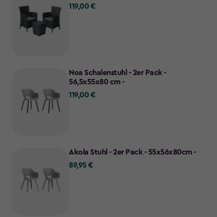
119,00 €
119,00
€
Noa Schalenstuhl - 2er Pack -
56,5x55x80 cm -
119,00 €
119,00
€
Akola Stuhl - 2er Pack - 55x56x80cm -
89,95 €
89,95
€