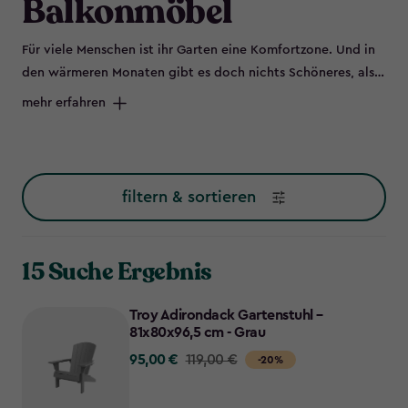
Balkonmöbel
Für viele Menschen ist ihr Garten eine Komfortzone. Und in
den wärmeren Monaten gibt es doch nichts Schöneres, als
die Terrassentüren aufzumachen und sich auf seine
mehr erfahren
Gartenmöbel draußen zu setzen.
filtern & sortieren
15 Suche Ergebnis
Troy Adirondack Gartenstuhl –
81x80x96,5 cm - Grau
95,00 €
Price
119,00 €
-20%
from
119,00