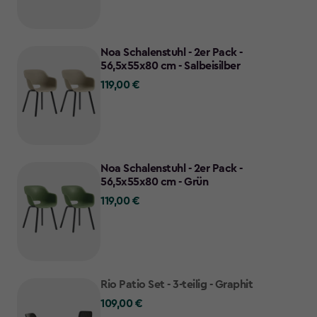
Noa Schalenstuhl - 2er Pack -
56,5x55x80 cm - Salbeisilber
119,00 €
119,00
€
Noa Schalenstuhl - 2er Pack -
56,5x55x80 cm - Grün
119,00 €
119,00
€
Rio Patio Set - 3-teilig - Graphit
109,00 €
109,00