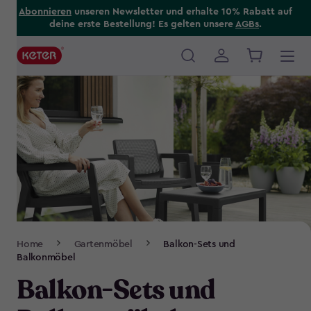
Skip
Abonnieren
unseren Newsletter und erhalte 10% Rabatt auf
deine erste Bestellung! Es gelten unsere
AGBs
.
to
main
content
Main
navigation
Breadcrumb
Home
Gartenmöbel
Balkon-Sets und
Navigation
Balkonmöbel
Balkon-Sets und