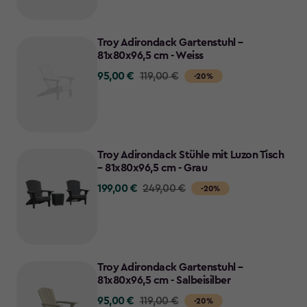
€
to
Troy Adirondack Gartenstuhl –
95,00
81x80x96,5 cm - Weiss
€
95,00 €
Price
119,00 €
-20%
from
119,00
€
to
Troy Adirondack Stühle mit Luzon Tisch
95,00
– 81x80x96,5 cm - Grau
€
199,00 €
Price
249,00 €
-20%
from
249,00
€
to
Troy Adirondack Gartenstuhl –
199,00
81x80x96,5 cm - Salbeisilber
€
95,00 €
Price
119,00 €
-20%