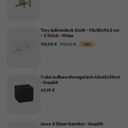
from
119,00
€
to
Troy Adirondack Stuhl – 93x80x96.5 cm
95,00
– 2 Stück - Weiss
€
159,00 €
Price
199,00 €
-20%
from
199,00
€
to
Cube Aufbewahrungstisch 42x42x39cm
159,00
- Graphit
€
49,95 €
49,95
€
Iowa 2-Sitzer-Garnitur - Graphit