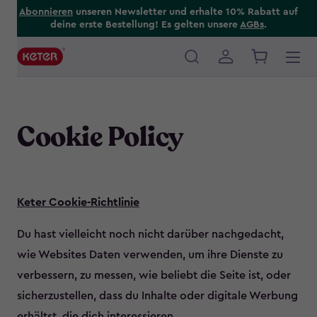
Skip
Abonnieren
unseren Newsletter und erhalte 10% Rabatt auf
deine erste Bestellung! Es gelten unsere
AGBs
.
to
main
content
Main
navigation
Cookie Policy
Keter Cookie-Richtlinie
Du hast vielleicht noch nicht darüber nachgedacht,
wie Websites Daten verwenden, um ihre Dienste zu
verbessern, zu messen, wie beliebt die Seite ist, oder
sicherzustellen, dass du Inhalte oder digitale Werbung
erhältst, die dich interessieren.