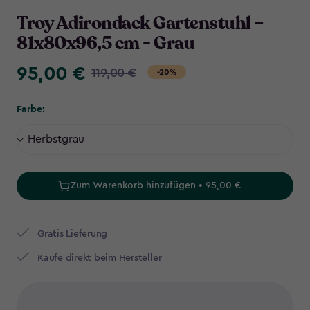
Troy Adirondack Gartenstuhl –
81x80x96,5 cm - Grau
95,00 €
Price
119,00 €
-20%
from
119,00
Farbe:
€
to
95,00
€
Zum Warenkorb hinzufügen • 95,00 €
Gratis Lieferung
Kaufe direkt beim Hersteller