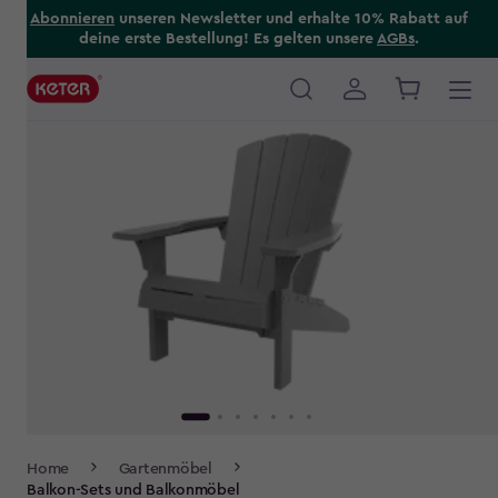
Skip
Abonnieren
unseren Newsletter und erhalte 10% Rabatt auf
deine erste Bestellung! Es gelten unsere
AGBs
.
to
main
content
Main
navigation
Breadcrumb
Home
Gartenmöbel
Navigation
Balkon-Sets und Balkonmöbel