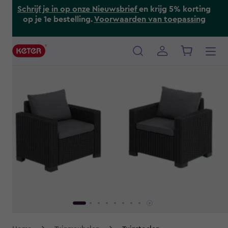
Skip
Schrijf je in op onze Nieuwsbrief
en krijg 5% korting
to
op je 1e bestelling.
Voorwaarden van toepassing
main
content
Main
navigation
Breadcrumb