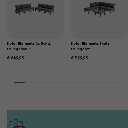
Keter Elements 2x 3-zits
Keter Elements 5-zits
Loungebank -
Loungeset -
€ 649,95
€ 599,95
€
€
649,95
599,95