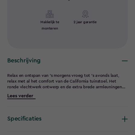
Makkelijk te
2 jaar garantie
monteren
Beschrijving
Relax en ontspan van 's morgens vroeg tot 's avonds laat,
relax met al het comfort van de California tuinstoel. Het
ronde vlechtwerk ontwerp en de extra brede armleuningen
samen met de zit- en rugkussens maken deze loungestoel
Lees verder
perfect om in weg te zakken tijdens lange zomerdagen. En
omdat deze is gemaakt van weerbestendig kunststof met UV-
bescherming, kan je nog vele seizoenen van deze tuinstoel
genieten, vrijwel onderhoudsvrij.
Specificaties