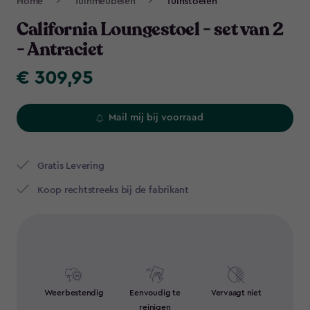
Home
Tuinmeubelen
Tuinstoelen
Navigation
California Loungestoel - set van 2
- Antraciet
€ 309,95
€
309,95
Mail mij bij voorraad
Gratis Levering​
Koop rechtstreeks bij de fabrikant
Weerbestendig
Eenvoudig te
Vervaagt niet
reinigen