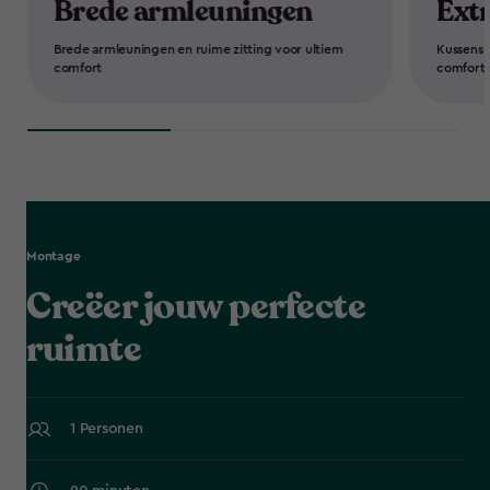
Brede armleuningen
Ext
Brede armleuningen en ruime zitting voor ultiem
Kussens 
comfort
comfort
Montage
Creëer jouw perfecte
ruimte
1 Personen