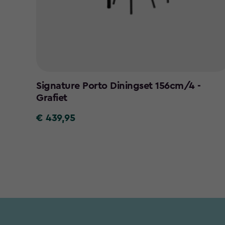
Signature Porto Diningset 156cm/4 -
Grafiet
€ 439,95
€
439,95