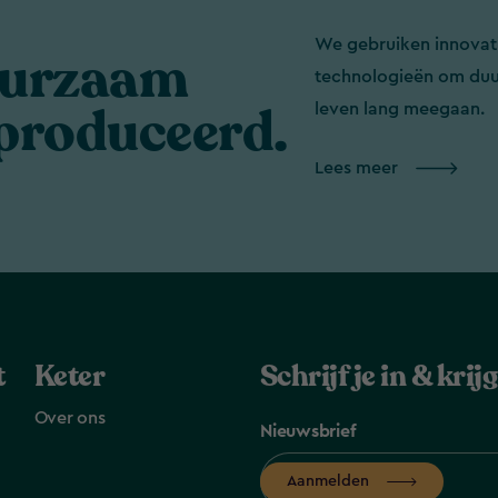
We gebruiken innovat
urzaam
technologieën om duu
produceerd.
leven lang meegaan.
Lees meer
t
Keter
Schrijf je in & kri
Over ons
Nieuwsbrief
Aanmelden