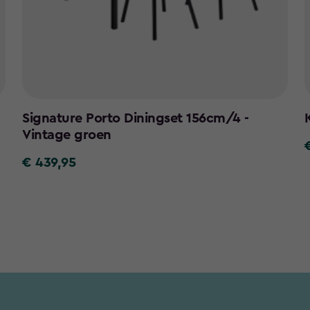
Signature Porto Diningset 156cm/4 -
Vintage groen
€ 439,95
€
6
439,95