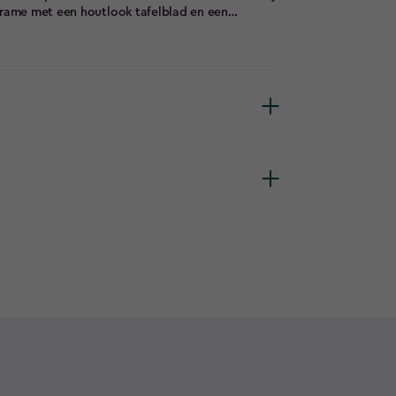
 frame met een houtlook tafelblad en een
 alle weersomstandigheden. De Noa Tuinstoelen,
nderstel, bieden een ergonomisch zitcomfort en
ige materialen blijft deze set jarenlang mooi
 op elk terras, balkon of in de tuin. Creëer een
uinset!