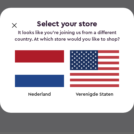
Select your store
It looks like you’re joining us from a different
country. At which store would you like to shop?
Makkelijk te
Monteren.
Met slechts standaard
gereedschap zijn alle Keter
producten gemakkelijk te
monteren en onderhoudsvrij.
Nederland
Verenigde Staten