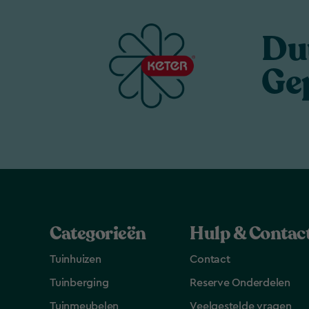
Du
Ge
Categorieën
Hulp & Contac
Tuinhuizen
Contact
Tuinberging
Reserve Onderdelen
Tuinmeubelen
Veelgestelde vragen