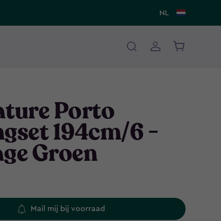
NL
ature Porto
ngset 194cm/6 -
age Groen
Mail mij bij voorraad