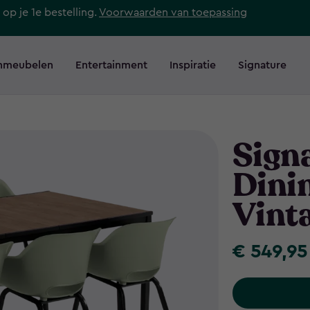
 op je 1e bestelling.
Voorwaarden van toepassing
nmeubelen
Entertainment
Inspiratie
Signature
Sign
Dini
Vint
€ 549,95
€
549,95