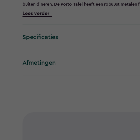
buiten dineren. De Porto Tafel heeft een robuust metalen
weerbestendige coating, waardoor deze bestand is tegen
Lees verder
gemaakt van duurzaam kunststof met een stevig metalen o
zijn lichtgewicht maar toch stevig. Dankzij de weerbestend
zonder veel onderhoud. De moderne uitstraling past perfect
stijlvolle en gezellige eetplek buiten met de Keter Porto T
Specificaties
Afmetingen