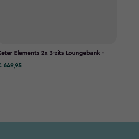
Keter Elements 2x 3-zits Loungebank -
Nove
€ 649,95
€ 89,
€
€
49,95
89,95