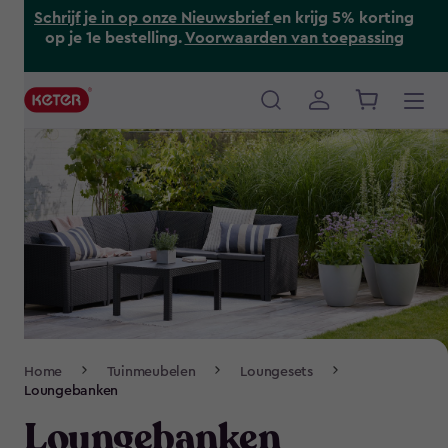
Skip
Schrijf je in op onze Nieuwsbrief
en krijg 5% korting
to
op je 1e bestelling.
Voorwaarden van toepassing
main
content
Main
navigation
Breadcrumb
Home
Tuinmeubelen
Loungesets
Navigation
Loungebanken
Loungebanken