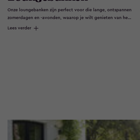
Onze loungebanken zijn perfect voor die lange, ontspannen
zomerdagen en -avonden, waarop je wilt genieten van het
buitenleven in alle comfort. Onze tuinbanken zijn niet alleen
Lees verder
stijlvol en comfortabel, maar ook duurzaam en
weerbestendig, zodat je er het hele jaar door van kunt
genieten. Daarnaast zijn onze loungebanken ook makkelijk
te monteren, zodat je snel en zonder gedoe van jouw
nieuwe aankoop kunt genieten. Kies uit verschillende
kleuren en stijlen, en vind de perfecte loungebank voor
jouw buitenruimte. Dus waar wacht je nog op? Bekijk ons
assortiment van duurzame, weerbestendige en makkelijk te
monteren loungebanken en geef jouw buitenruimte de
upgrade die het verdient.