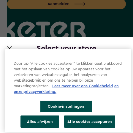
Aanmelden
label.payment
Select your store
It looks like you’re joining us from a different country.
Door op “Alle cookies accepteren” te klikken gaat u akkoord
At which store would you like to shop?
met het opslaan van cookies op uw apparaat voor het
verbeteren van websitenavigatie, het analyseren van
Website Gebruiksvoorwaarden
websitegebruik en om ons te helpen bij onze
Privacyverklaring
marketingprojecten.
Lees meer over ons Cookiebeleid
en
onze privacyverklaring.​
Cookiebeleid
Toegankelijkheid
Cookie-instellingen
Toegankelijkheidsverklaring
Nederland
Verenigde Staten
Alles afwijzen
Alle cookies accepteren
Cookie-instellingen