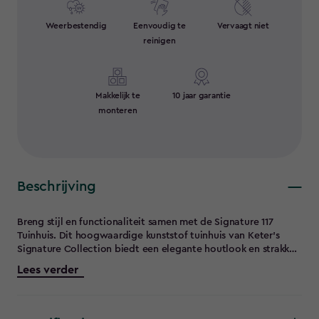
Weerbestendig
Eenvoudig te
Vervaagt niet
reinigen
Makkelijk te
10 jaar garantie
monteren
Beschrijving
Breng stijl en functionaliteit samen met de Signature 117
Tuinhuis. Dit hoogwaardige kunststof tuinhuis van Keter’s
Signature Collection biedt een elegante houtlook en strakke
lijnen die luxe design en premium opslag combineren. Met
Lees verder
maar liefst 13,7 kubieke meter opslagruimte kun je gemakkelijk
een zitmaaier, fietsen en tuingereedschap opbergen.
Organiseer alles netjes met de optionele Keter Wandplankset.
De dubbele vergrendelbare deuren zorgen ervoor dat jouw