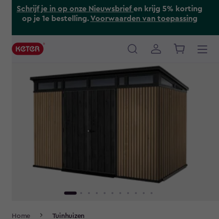
Skip
Schrijf je in op onze Nieuwsbrief
en krijg 5% korting
to
op je 1e bestelling.
Voorwaarden van toepassing
main
content
Main
navigation
Breadcrumb
Home
Tuinhuizen