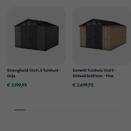
Stronghold 10x11.5 Tuinhuis -
Summit Tuinhuis 10x15 -
Grijs
305x453x251cm - Pine
€ 2.199,95
€ 2.699,95
€
€
2.199,95
2.699,95