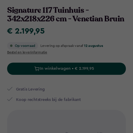
Navigation
Signature 117 Tuinhuis -
342x218x226 cm - Venetian Bruin
€ 2.199,95
€
2.199,95
Levering op afspraak vanaf
12 augustus
Op voorraad
Bestel en leverinformatie
In winkelwagen • € 2.199,95
Gratis Levering​
Koop rechtstreeks bij de fabrikant