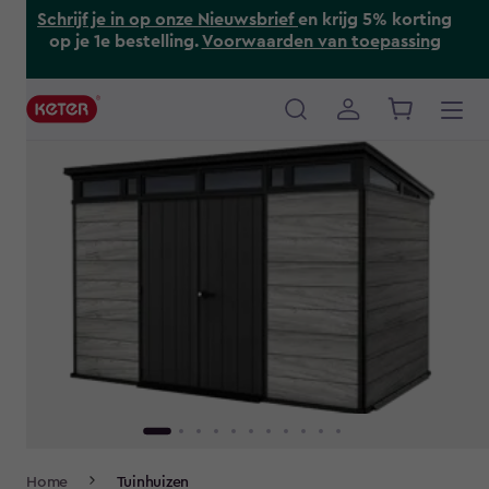
Skip
Schrijf je in op onze Nieuwsbrief
en krijg 5% korting
to
op je 1e bestelling.
Voorwaarden van toepassing
main
content
Main
navigation
Breadcrumb
Home
Tuinhuizen