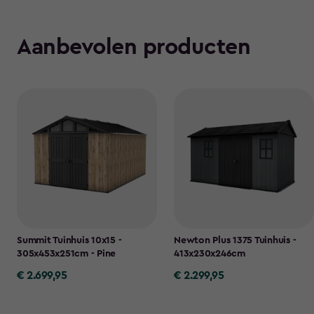
Aanbevolen producten
Summit Tuinhuis 10x15 -
Newton Plus 1375 Tuinhuis -
305x453x251cm - Pine
413x230x246cm
€ 2.699,95
€ 2.299,95
€
€
2.699,95
2.299,95