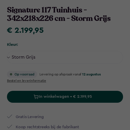
Navigation
Signature 117 Tuinhuis -
342x218x226 cm - Storm Grijs
€ 2.199,95
€
2.199,95
Kleur:
Levering op afspraak vanaf
12 augustus
Op voorraad
Bestel en leverinformatie
In winkelwagen • € 2.199,95
Gratis Levering​
Koop rechtstreeks bij de fabrikant