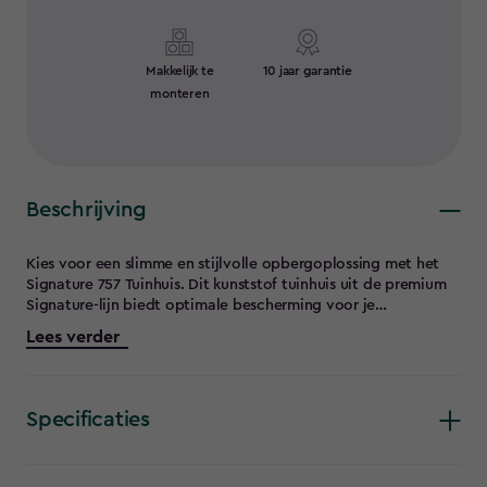
Makkelijk te
10 jaar garantie
monteren
Beschrijving
Kies voor een slimme en stijlvolle opbergoplossing met het
Signature 757 Tuinhuis. Dit kunststof tuinhuis uit de premium
Signature-lijn biedt optimale bescherming voor je
tuinmeubelen, gereedschap en andere spullen – het hele jaar
Lees verder
door. Dankzij de hoogwaardige materialen hoef je je geen
zorgen te maken over roest, rot of onderhoud: dit tuinhuis
blijft er jarenlang als nieuw uitzien.Het unieke aan de
Signature 757? Jij bepaalt zelf de indeling! Kies of je een smal
Specificaties
en diep tuinhuis wil – perfect voor lange objecten zoals
ladders – of juist een brede variant voor snelle toegang en
overzicht. Zelfs de plaatsing van ramen en deuren pas je aan