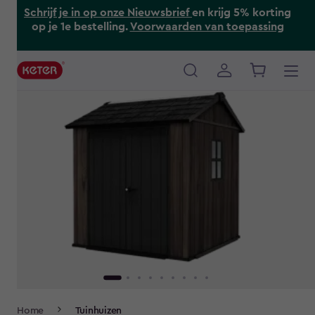
Skip
Schrijf je in op onze Nieuwsbrief
en krijg 5% korting
to
op je 1e bestelling.
Voorwaarden van toepassing
main
content
Main
navigation
Breadcrumb
Home
Tuinhuizen