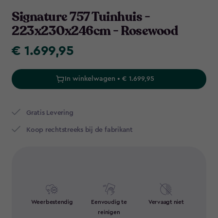
Navigation
Signature 757 Tuinhuis -
223x230x246cm - Rosewood
€ 1.699,95
€
1.699,95
In winkelwagen • € 1.699,95
Gratis Levering​
Koop rechtstreeks bij de fabrikant
Weerbestendig
Eenvoudig te
Vervaagt niet
reinigen