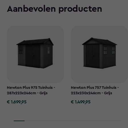
Aanbevolen producten
Newton Plus 975 Tuinhuis -
Newton Plus 757 Tuinhuis -
287x223x246cm - Grijs
223x230x246cm - Grijs
€ 1.699,95
€ 1.499,95
€
€
1.699,95
1.499,95