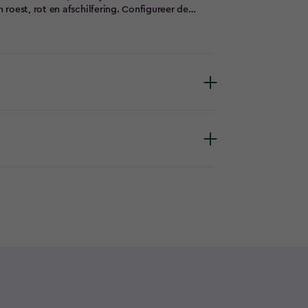
roest, rot en afschilfering. Configureer de
 nodig hebt voor grotere items of een breed
 voor fietsen tot grasmaaiers, en voorzien van
 Plus niet alleen functionaliteit maar ook een