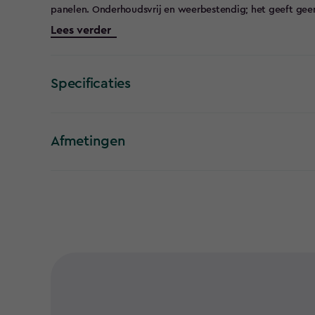
panelen. Onderhoudsvrij en weerbestendig; het geeft geen 
deuren en ramen naar wens, of je nu een smal, diep huisje
Lees verder
tuinhuis voor gemakkelijke toegang. Met voldoende ruimte
een verhoogde vloer en slimme ventilatie, biedt de Newton
klassieke uitstraling.
Specificaties
Afmetingen