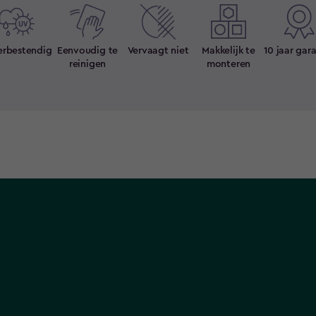
rbestendig
Eenvoudig te
Vervaagt niet
Makkelijk te
10 jaar gar
reinigen
monteren