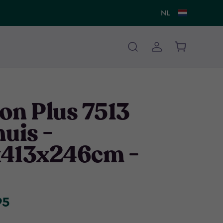
NL
on Plus 7513
uis -
413x246cm -
95