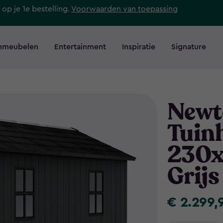
 op je 1e bestelling.
Voorwaarden van toepassing
nmeubelen
Entertainment
Inspiratie
Signature
Newt
Tuinh
230x
Grijs
€ 2.299,
€
2.299,95