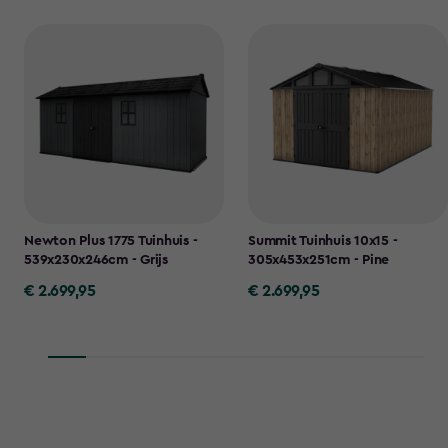
Newton Plus 1775 Tuinhuis -
Summit Tuinhuis 10x15 -
539x230x246cm - Grijs
305x453x251cm - Pine
€ 2.699,95
€ 2.699,95
€
€
2.699,95
2.699,95