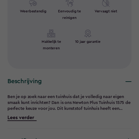
Weerbestendig
Eenvoudig te
Vervaagt niet
reinigen
Makkelijk te
10 jaar garantie
monteren
Beschrijving
Ben je op zoek naar een tuinhuis dat je volledig naar eigen
smaak kunt inrichten? Dan is ons Newton Plus Tuinhuis 1575 de
perfecte keuze voor jou. Dit kunststof tuinhuis heeft een
innovatief modulair ontwerp, waardoor je één schuur op
Lees verder
twee manieren kunt bouwen, geheel naar jouw tuin- en
opslagbehoeften. Jij bepaalt de indeling en plaatsing van de
deuren en ramen. Of je nu kiest voor een smalle, diepe schuur
voor grote items of een brede schuur voor gemakkelijke