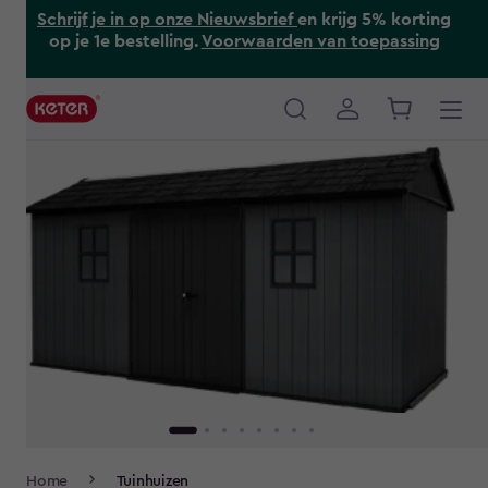
Skip
Schrijf je in op onze Nieuwsbrief
en krijg 5% korting
to
op je 1e bestelling.
Voorwaarden van toepassing
main
content
Main
navigation
Breadcrumb
Home
Tuinhuizen