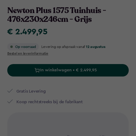
Navigation
Newton Plus 1575 Tuinhuis -
476x230x246cm - Grijs
€ 2.499,95
€
2.499,95
Levering op afspraak vanaf
12 augustus
Op voorraad
Bestel en leverinformatie
In winkelwagen • € 2.499,95
Gratis Levering​
Koop rechtstreeks bij de fabrikant