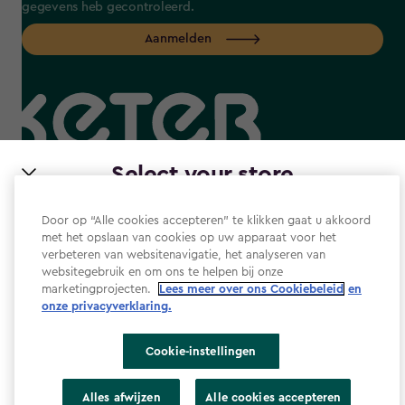
gegevens heb gecontroleerd.
Aanmelden
label.payment
Select your store
It looks like you’re joining us from a different country.
Door op “Alle cookies accepteren” te klikken gaat u akkoord
At which store would you like to shop?
met het opslaan van cookies op uw apparaat voor het
verbeteren van websitenavigatie, het analyseren van
Website Gebruiksvoorwaarden
websitegebruik en om ons te helpen bij onze
Privacyverklaring
marketingprojecten.
Lees meer over ons Cookiebeleid
en
onze privacyverklaring.​
Cookiebeleid
Toegankelijkheid
Cookie-instellingen
Toegankelijkheidsverklaring
Nederland
Verenigde Staten
Alles afwijzen
Alle cookies accepteren