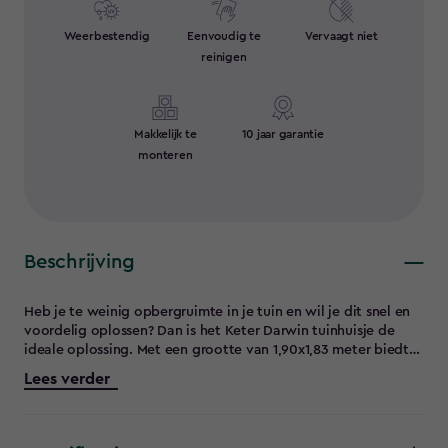
Weerbestendig
Eenvoudig te
Vervaagt niet
reinigen
Makkelijk te
10 jaar garantie
monteren
Beschrijving
Heb je te weinig opbergruimte in je tuin en wil je dit snel en
voordelig oplossen? Dan is het Keter Darwin tuinhuisje de
ideale oplossing. Met een grootte van 1,90x1,83 meter biedt
de Darwin 66 volop ruimte voor fietsen, gereedschap en/of
Lees verder
tuinmeubelen. De dubbelwandige 16 mm panelen hebben een
houtlook, maar zijn gemaakt van weer- en UV-bestendig
kunststof. De vloerpanelen en geïntegreerde ventilatie
beschermen je eigendommen tegen vocht. De Darwin is