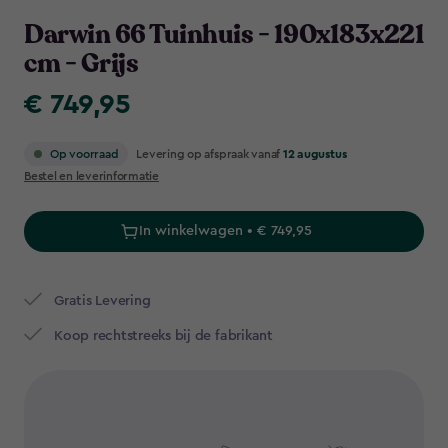
Navigation
Darwin 66 Tuinhuis - 190x183x221
cm - Grijs
€ 749,95
€
749,95
Levering op afspraak vanaf
12 augustus
Op voorraad
Bestel en leverinformatie
In winkelwagen • € 749,95
Gratis Levering​
Koop rechtstreeks bij de fabrikant