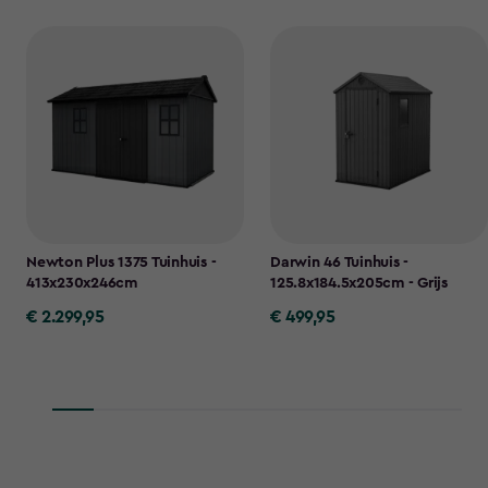
Newton Plus 1375 Tuinhuis -
Darwin 46 Tuinhuis -
413x230x246cm
125.8x184.5x205cm - Grijs
€ 2.299,95
€ 499,95
€
€
2.299,95
499,95