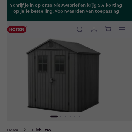
Skip
Schrijf je in op onze Nieuwsbrief
en krijg 5% korting
to
op je 1e bestelling.
Voorwaarden van toepassing
main
content
Main
navigation
Breadcrumb
Home
Tuinhuizen