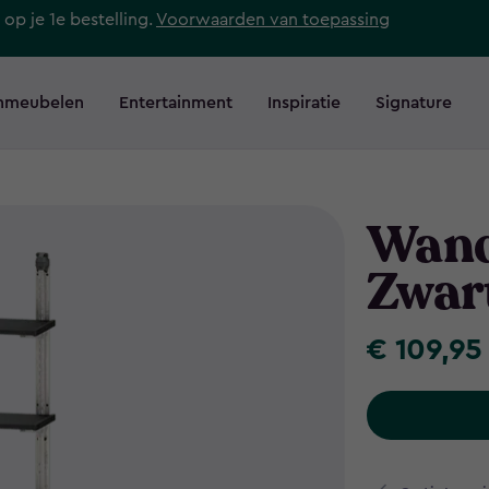
 op je 1e bestelling.
Voorwaarden van toepassing
nmeubelen
Entertainment
Inspiratie
Signature
Wand
Zwar
€ 109,95
€
109,95