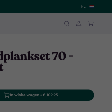
NL
plankset 70 -
t
In winkelwagen • € 109,95