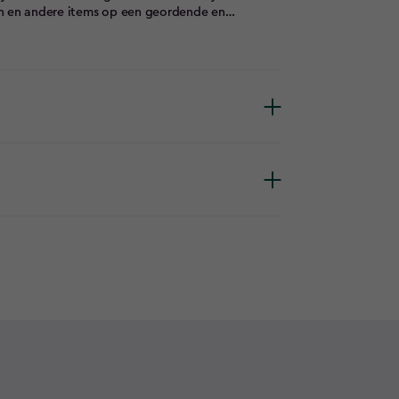
en en andere items op een geordende en
verstelbaar. Monteer ze snel en veilig aan de
ëer zo meer vloerruimte voor grotere items.