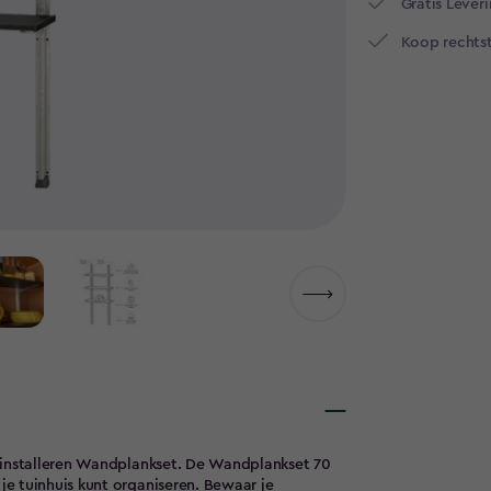
Gratis Leveri
Koop rechtst
 installeren Wandplankset. De Wandplankset 70
e tuinhuis kunt organiseren. Bewaar je