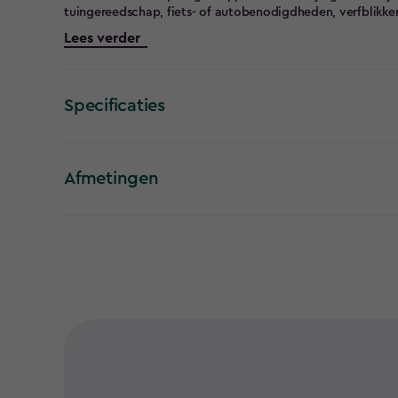
tuingereedschap, fiets- of autobenodigdheden, verfblikk
zichtbare manier. De planken zijn 70 cm lang en in hoogte 
Lees verder
wand van je Keter tuinhuis (behalve de Factor-lijn) en cre
Specificaties
Afmetingen