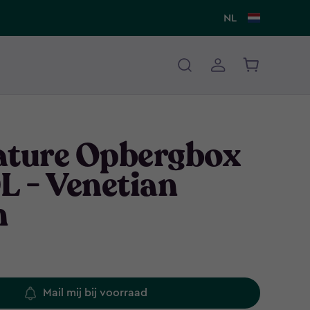
NL
ature Opbergbox
L - Venetian
n
Mail mij bij voorraad