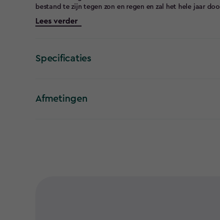
bestand te zijn tegen zon en regen en zal het hele jaar doo
en geventileerd houden. De gasveren maken het openen va
Lees verder
afsluitbaar deksel je spullen beschermd houden. De Signat
heeft door de unieke materiaal- en printtechnologie de lo
toe. Maar in tegenstelling tot hout, zijn deze verbluffen
gaan. Geen onderhoud. Geen verkleuring. Geen gedoe.
Specificaties
Afmetingen