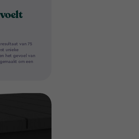
 voelt
resultaat van 75
est unieke
 en het gevoel van
n gemaakt om een