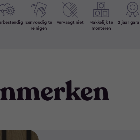
rbestendig
Eenvoudig te
Vervaagt niet
Makkelijk te
2 jaar gara
reinigen
monteren
nmerken