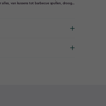
r alles, van kussens tot barbecue spullen, droog
n de tuinkussenbox heel eenvoudig, terwijl een
ure Collection is gemaakt van kunststof, maar
ok en het gevoel van echt hout, tot aan de nerf
de afwerkingen gemaakt om een leven lang mee te