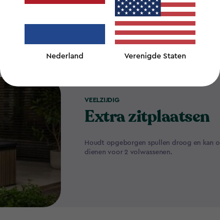
Nederland
Verenigde Staten
VEELZIJDIG
Extra zitplaatsen
Houdt opgeborgen spullen droog en kan oo
dienen voor 2 volwassenen.