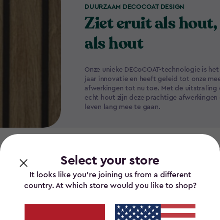
DUURZAAM DECOCOAT DESIGN
Ziet eruit als hout,
als hout
Onze unieke DECoCOAT-technologie is het 
jaar innovatie en heeft geleid tot onze me
afwerkingen tot nu toe. Met de uitstraling
echt hout zijn deze prachtige afwerkinge
leven lang mee te gaan.
Select your store
It looks like you’re joining us from a different
country. At which store would you like to shop?
t