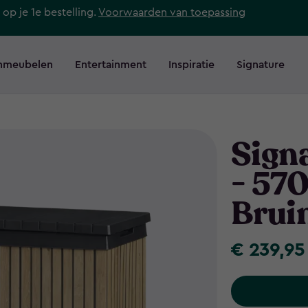
 op je 1e bestelling.
Voorwaarden van toepassing
nmeubelen
Entertainment
Inspiratie
Signature
Sign
- 570
Brui
€ 239,95
€
239,95