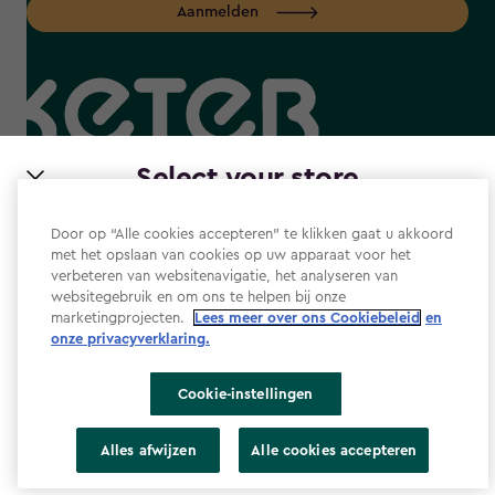
Aanmelden
label.payment
Select your store
It looks like you’re joining us from a different country.
Door op “Alle cookies accepteren” te klikken gaat u akkoord
At which store would you like to shop?
met het opslaan van cookies op uw apparaat voor het
verbeteren van websitenavigatie, het analyseren van
Website Gebruiksvoorwaarden
websitegebruik en om ons te helpen bij onze
Privacyverklaring
marketingprojecten.
Lees meer over ons Cookiebeleid
en
onze privacyverklaring.​
Cookiebeleid
Toegankelijkheid
Cookie-instellingen
Toegankelijkheidsverklaring
Nederland
Verenigde Staten
Alles afwijzen
Alle cookies accepteren
Cookie-instellingen