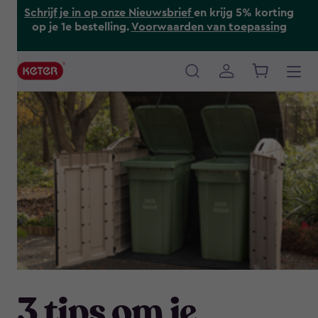
Skip
Schrijf je in op onze Nieuwsbrief
en krijg 5% korting
to
op je 1e bestelling.
Voorwaarden van toepassing
main
content
Main
navigation
3 tips om je