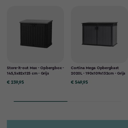
Store-it-out Max - Opbergbox -
Cortina Mega Opbergkast
145,5x82x125 cm - Grijs
2020L - 190x109x132cm - Grijs
€ 239,95
€ 549,95
€
€
239,95
549,95