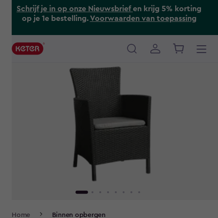
Skip
Schrijf je in op onze Nieuwsbrief
en krijg 5% korting
to
op je 1e bestelling.
Voorwaarden van toepassing
main
content
Main
navigation
Breadcrumb
Home
Binnen opbergen