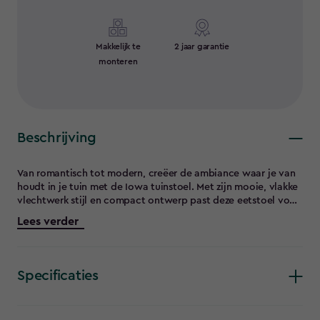
Makkelijk te
2 jaar garantie
monteren
Beschrijving
Van romantisch tot modern, creëer de ambiance waar je van
houdt in je tuin met de Iowa tuinstoel. Met zijn mooie, vlakke
vlechtwerk stijl en compact ontwerp past deze eetstoel voor
buiten perfect in elke tuin of op elk balkon. Tijdens het
Lees verder
ontbijt, lunch of avondeten zal je altijd comfortabel zitten
dankzij de comfortabele kussens en hoge rugleuning en
armleuningen. De Iowa stoel is gebouwd om bestand te zijn
tegen regen, zon en kou, dus je kan deze zonder problemen
Specificaties
buiten laten. Gemaakt van meer dan 90% gerecycled
kunststof.