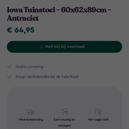
Navigation
Iowa Tuinstoel - 60x62x89cm -
Antraciet
€ 64,95
€
64,95
Mail mij bij voorraad
Gratis Levering​
Koop rechtstreeks bij de fabrikant
Weerbestendig
Eenvoudig te
Vervaagt niet
reinigen