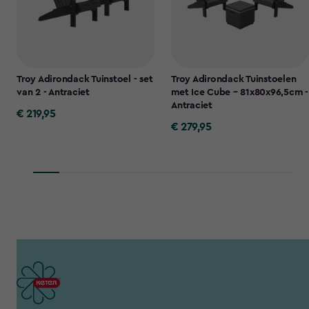
Troy Adirondack Tuinstoel - set
Troy Adirondack Tuinstoelen
van 2 - Antraciet
met Ice Cube – 81x80x96,5cm -
Antraciet
€ 219,95
€
€ 279,95
€
219,95
279,95