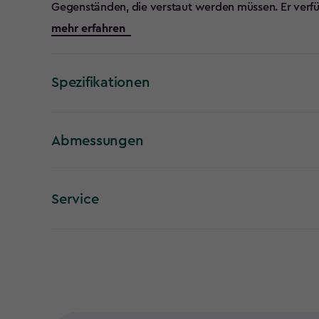
Gegenständen, die verstaut werden müssen. Er verfü
Hydraulikzylinder am Deckel, verstellbare Halterungen
mehr erfahren
Sicherheit abschließbar (Schloss nicht im Lieferumfa
Spezifikationen
Abmessungen
Service