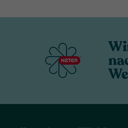
Wi
na
We