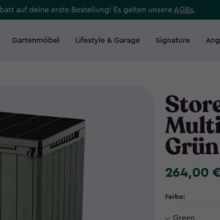
att auf deine erste Bestellung! Es gelten unsere
AGBs
.
Gartenmöbel
Lifestyle & Garage
Signature
Ang
Store
Mult
Grün
264,00 
264,00
€
Farbe: