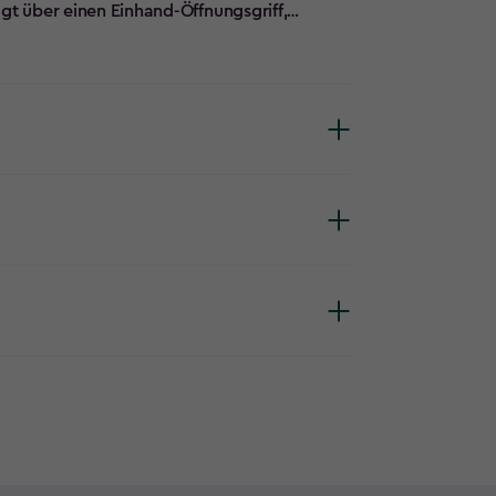
gt über einen Einhand-Öffnungsgriff,
 für ein Regal und ist für zusätzliche
ng enthalten).