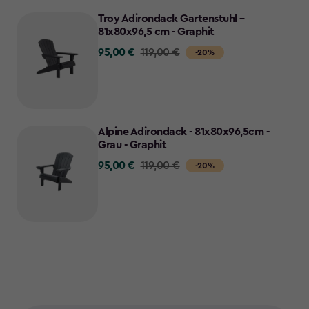
Troy Adirondack Gartenstuhl –
81x80x96,5 cm - Graphit
95,00 €
Price
119,00 €
-20%
from
119,00
€
to
Alpine Adirondack - 81x80x96,5cm -
95,00
Grau - Graphit
€
95,00 €
Price
119,00 €
-20%
from
119,00
€
to
95,00
€