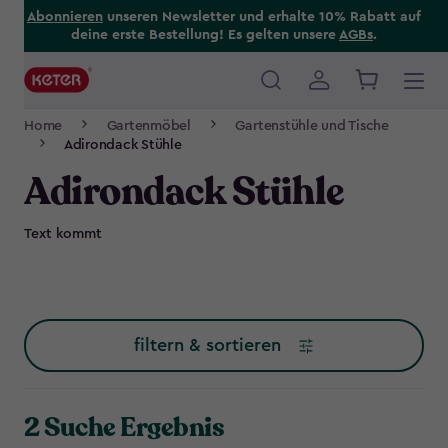
Skip
Abonnieren
unseren Newsletter und erhalte 10% Rabatt auf
deine erste Bestellung! Es gelten unsere
AGBs
.
to
main
content
Main
Breadcrumb
navigation
Home
Gartenmöbel
Gartenstühle und Tische
Navigation
Adirondack Stühle
Adirondack Stühle
Text kommt
filtern & sortieren
2 Suche Ergebnis