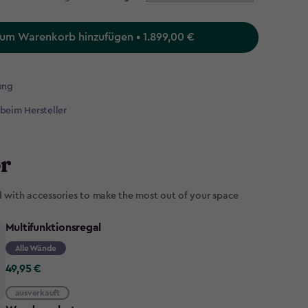
um Warenkorb hinzufügen • 1.899,00 €
ung
 beim Hersteller
r
d with accessories to make the most out of your space
Multifunktionsregal
Alle Wände
49,95
49,95 €
€
ausverkauft