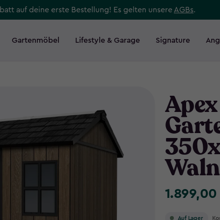
att auf deine erste Bestellung! Es gelten unsere
AGBs
.
Gartenmöbel
Lifestyle & Garage
Signature
Ang
Apex 
Gart
350x
Waln
1.899,00
1.899,00
€
Ko
Auf Lager