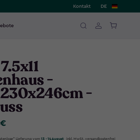
Kontakt
DE
ebote
7.5x11
enhaus -
230x246cm -
uss
 €
stenlose* Lieferung vom
13 - 14 August
inkl. MwSt. versandkostenfrei