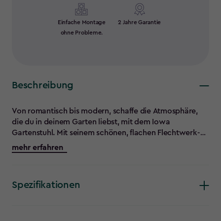
Einfache Montage
2 Jahre Garantie
ohne Probleme.
Beschreibung
Von romantisch bis modern, schaffe die Atmosphäre,
die du in deinem Garten liebst, mit dem Iowa
Gartenstuhl. Mit seinem schönen, flachen Flechtwerk-
Stil und kompaktem Design passt dieser Außen-Essstuhl
mehr erfahren
perfekt in jeden Garten oder auf jeden Balkon. Beim
Frühstück, Mittag- oder Abendessen wirst du dank der
bequemen Kissen und hohen Rücken- und Armlehnen
Spezifikationen
immer komfortabel sitzen. Der Iowa Stuhl ist gebaut,
um Regen, Sonne und Kälte zu widerstehen, also kannst
du ihn ohne Probleme draußen lassen. Hergestellt aus
mehr als 90% recyceltem Kunststoff.