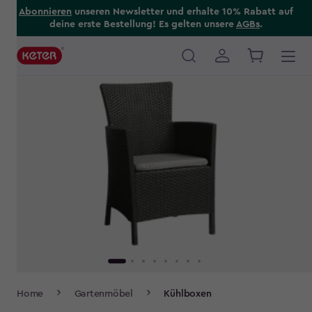
Skip
Abonnieren
unseren Newsletter und erhalte 10% Rabatt auf
deine erste Bestellung! Es gelten unsere
AGBs
.
to
main
content
Main
navigation
Breadcrumb
Home
Gartenmöbel
Kühlboxen
Navigation