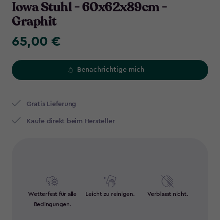
Iowa Stuhl - 60x62x89cm -
Graphit
65,00 €
65,00
€
Benachrichtige mich
Gratis Lieferung
Kaufe direkt beim Hersteller
Wetterfest für alle
Leicht zu reinigen.
Verblasst nicht.
Bedingungen.