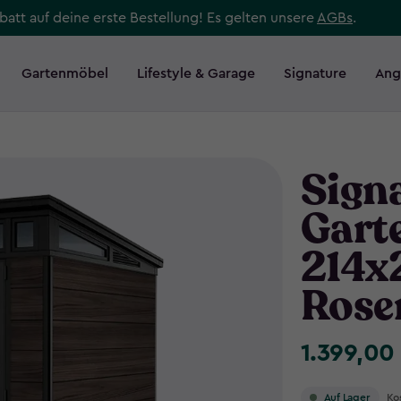
att auf deine erste Bestellung! Es gelten unsere
AGBs
.
Gartenmöbel
Lifestyle & Garage
Signature
Ang
Sign
Gart
214x
Rose
1.399,00
1.399,00
€
Ko
Auf Lager