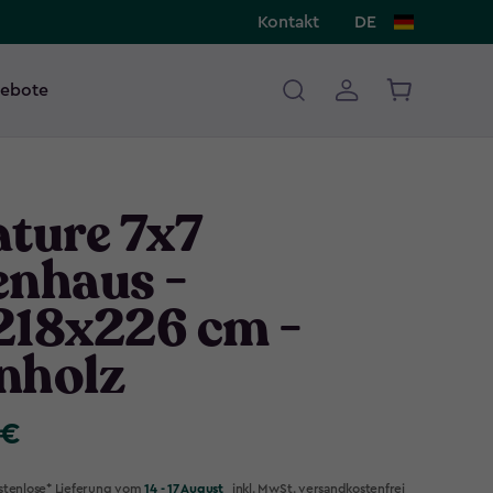
Kontakt
DE
ebote
ature 7x7
enhaus -
218x226 cm -
nholz
 €
stenlose* Lieferung vom
14 - 17 August
inkl. MwSt. versandkostenfrei