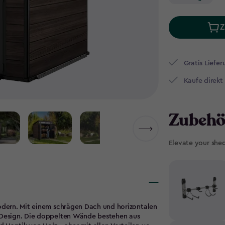
Z
Gratis Liefer
Kaufe direkt
Zubehö
Elevate your she
modern. Mit einem schrägen Dach und horizontalen
s Design. Die doppelten Wände bestehen aus