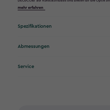
DECoCOAT auf Kunststoffbasis und bieten dir die Optik und
Kunststoff. Dieses Gartenhaus ist wartungsfrei und wetterbeständig. Es wird als Bausatz geliefert, lässt sich
mehr erfahren
aber ganz einfach von zwei Personen zusammenbauen. Ein 
was du tun musst, ist für einen guten, ebenen Untergrund zu sorgen! Du kannst das 
problemlos mit einem Schloss (nicht enthalten) abschließe
Die Signature Collection besteht aus Kunststoff, hat aber 
Spezifikationen
Drucktechnologie die Optik und das Gefühl von echtem Hol
sind diese beeindruckenden Oberflächen dafür gemacht, e
Keine Verfärbung. Kein Ärger.
Abmessungen
Service