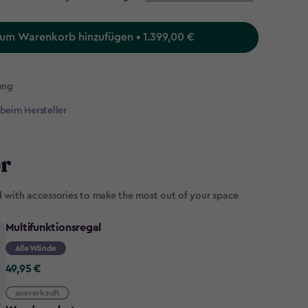
um Warenkorb hinzufügen • 1.399,00 €
ung
 beim Hersteller
r
d with accessories to make the most out of your space
Multifunktionsregal
Alle Wände
49,95
49,95 €
€
ausverkauft