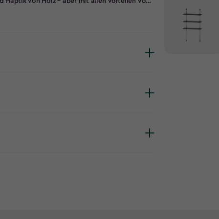
 Haptik von Holz – aber mit allen Vorteilen von
Boden ist standardmäßig dabei. Das Einzige,
Gartenhaus auch
n und erhältst 10 Jahre eingeschränkte Garantie.
dank einzigartiger Material- und
z – bis hin zur Maserung. Im Gegensatz zu Holz
in Leben lang zu halten. Kein Wartungsaufwand.