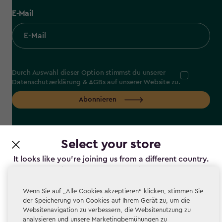
E-Mail
Durch Auswahl dieser Option stimmst du unserer
Datenschutzerklärung
&
AGBs
auf unserer Website zu.
Abonnieren
Select your store
It looks like you’re joining us from a different country.
label.payment
At which store would you like to shop?
Wenn Sie auf „Alle Cookies akzeptieren“ klicken, stimmen Sie
der Speicherung von Cookies auf Ihrem Gerät zu, um die
Websitenavigation zu verbessern, die Websitenutzung zu
Datenschutz
analysieren und unsere Marketingbemühungen zu