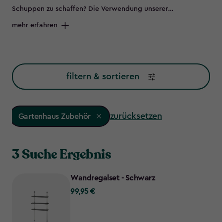
Schuppen zu schaffen? Die Verwendung unserer
maßgeschneiderten Regaloptionen bietet dir die perfekte
mehr erfahren
Lösung, um das Beste aus deinem Gartenhaus herauszuholen
und einen erstaunlichen Platz für deine gesamte Outdoor-
Ausrüstung zu schaffen.
filtern & sortieren
zurücksetzen
Gartenhaus Zubehör
3 Suche Ergebnis
Wandregalset - Schwarz
99,95 €
99,95
€