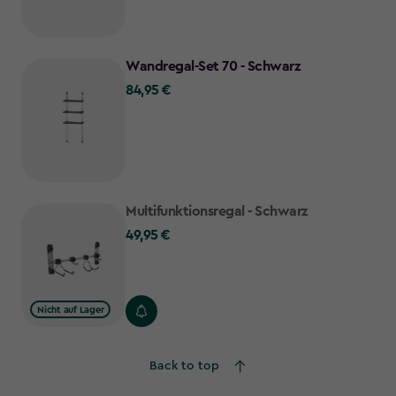
Wandregal-Set 70 - Schwarz
84,95 €
84,95
€
Multifunktionsregal - Schwarz
49,95 €
49,95
€
Nicht auf Lager
Back to top