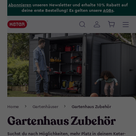
Skip
Abonnieren
unseren Newsletter und erhalte 10% Rabatt auf
deine erste Bestellung! Es gelten unsere
AGBs
.
to
main
content
Main
navigation
Breadcrumb
Home
Gartenhäuser
Gartenhaus Zubehör
Navigation
Gartenhaus Zubehör
Suchst du nach Möglichkeiten, mehr Platz in deinem Keter-