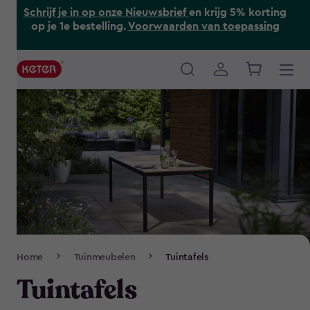
Skip
Schrijf je in op onze Nieuwsbrief
en krijg 5% korting
to
op je 1e bestelling.
Voorwaarden van toepassing
main
content
Main
navigation
Breadcrumb
Home
Tuinmeubelen
Tuintafels
Navigation
Tuintafels