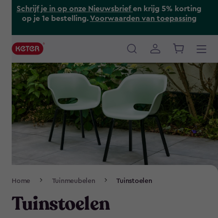
Skip
Schrijf je in op onze Nieuwsbrief
en krijg 5% korting
to
op je 1e bestelling.
Voorwaarden van toepassing
main
content
Main
navigation
Breadcrumb
Home
Tuinmeubelen
Tuinstoelen
Navigation
Tuinstoelen