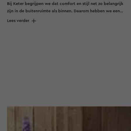
Bij Keter begrijpen we dat comfort en stijl net zo belangrijk
zijn in de buitenruimte als binnen. Daarom hebben we een
uitgebreide collectie tuinstoelen samengesteld die aan al
Lees verder
jouw eisen voldoen. Of je nu op zoek bent naar een
klassieke tuinstoel, moderne loungestoel of een
ergonomische stoel om in te werken, bij ons vind je het
allemaal. Onze tuinstoelen zijn niet alleen comfortabel,
maar ook weerbestendig. Gemaakt van hoogwaardig
kunststof, zijn ze bestand tegen alle weersomstandigheden
en gemakkelijk te onderhouden. Zo hoef je je geen zorgen
te maken over verkleuring of roest en kun je optimaal
genieten van jouw buitenruimte. En met ons brede scala
aan ontwerpen en kleuren, kun je een stijl kiezen die bij jou
past. Of je nu houdt van klassiek, modern of ergens
daartussenin, we hebben tuinstoelen voor elke smaak. . Dus
waar wacht je nog op? Ontdek onze collectie tuinstoelen
en creëer de perfecte buitenruimte om te ontspannen, te
werken of te entertainen.