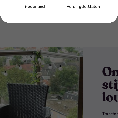
Nederland
Verenigde Staten
On
st
lo
Transfor