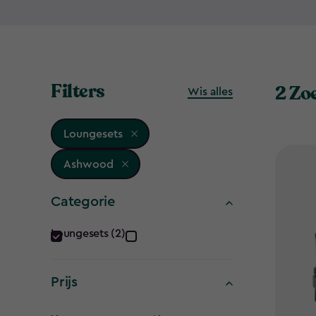
Filters
2 Zo
Wis alles
Loungesets
Ashwood
Categorie
Categorie
Loungesets (2)
filter
Prijs