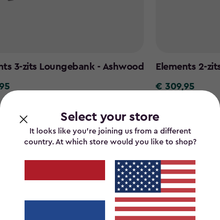
nts 3-zits Loungebank - Ashwood
Elements 2-zit
95
€ 309,95
€
309,95
Select your store
Terug naar boven
It looks like you’re joining us from a different
country. At which store would you like to shop?