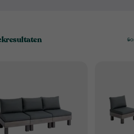
seizoen. Of je nu wilt ontsp
onder de sterren, onze loung
Onze loungesets zijn niet al
monteren. Zo kun je snel ge
stoelen en tafels. Combineer
ekresultaten
So
zoals kussens en plaids, en maak het 
loungesets creëer je bovendie
uit verschillende kleuren en
vergeet niet om een beetje 
planten en bloemen zorgen v
Kortom, met de loungesets va
jouw eigen tuin. Bekijk ons 
hoe je jouw buitenruimte kun