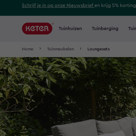
Skip
Schrijf je in op onze Nieuwsbrief
en krijg 5% korting
to
Main
main
navigation
Tuinhuizen
Tuinberging
Tui
content
Main
menu
navigation
Breadcrumb
Home
Tuinmeubelen
Loungesets
Navigation