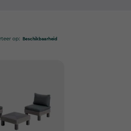
annen in de zon of genieten van een warme kop thee
esets bieden het ultieme comfort in de buitenlucht.
leen weerbestendig, maar ook nog eens makkelijk te
nieten van jouw nieuwe loungebank en bijpassende
 jouw loungeset met een paar leuke accessoires,
rteer op:
Beschikbaarheid
geheel compleet. Met onze wicker
n een moderne en stijlvolle look in jouw tuin. Kies
 designs en maak jouw buitenruimte helemaal af. En
groen toe te voegen aan jouw lounge-ervaring, want
oor een rustgevende en ontspannende sfeer.
n Keter creëer je de perfecte lounge-ervaring in
assortiment loungebanken en loungesets en ontdek
t omtoveren tot een oase van rust en comfort.