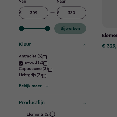
Prijs
Van
Naar
filter
Minimum
Maximum
bedrag
bedrag
Bijwerken
Eleme
Kleur
€ 329,
€
Kleur
329,95
Antraciet (5)
Ashwood (2)
filter
Cappuccino (3)
Lichtgrijs (3)
Bekijk meer
Productlijn
Productlijn
Elements (2)