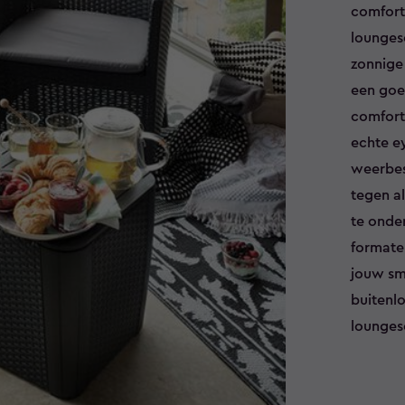
comforta
loungese
zonnige
een goe
comfort
echte e
weerbes
tegen a
te onder
formaten
jouw sm
buitenl
lounges