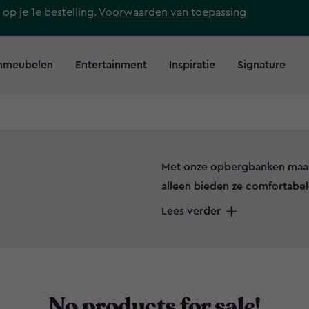
 op je 1e bestelling.
Voorwaarden van toepassing
nmeubelen
Entertainment
Inspiratie
Signature
Met onze opbergbanken maak j
alleen bieden ze comfortabel
hebben ook handige opbergr
Lees verder
om je kussens, tuinaccessoire
een opgeruimde en stijlvolle
opbergbanken en vind vandaa
No products for sale!