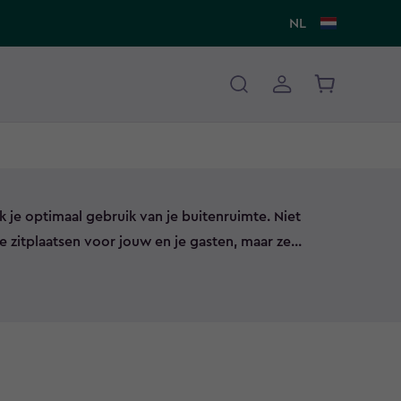
NL
e optimaal gebruik van je buitenruimte. Niet
e zitplaatsen voor jouw en je gasten, maar ze
uimte onder de zitting. Gebruik de opbergbanken
s en speelgoed veilig op te bergen. Zo heb je altijd
 buitenomgeving. Bekijk ons assortiment
g de perfecte oplossing voor jouw!