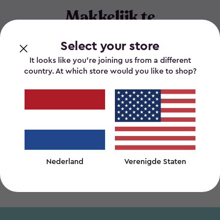
Makkelijk te
Monteren.
Select your store
Met slechts standaard
It looks like you’re joining us from a different
gereedschap zijn alle Keter
country. At which store would you like to shop?
producten gemakkelijk te
monteren en onderhoudsvrij.
Nederland
Verenigde Staten