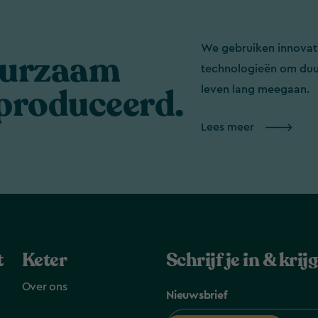
We gebruiken innovat
urzaam
technologieën om duu
produceerd.
leven lang meegaan.
Lees meer
t
Keter
Schrijf je in & kri
Over ons
Nieuwsbrief