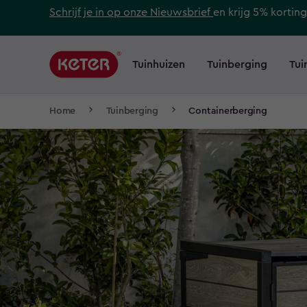
Skip
Schrijf je in op onze Nieuwsbrief
en krijg 5% korting
to
Main
main
navigation
Tuinhuizen
Tuinberging
Tui
content
Main
menu
navigation
Breadcrumb
Home
Tuinberging
Containerberging
Navigation