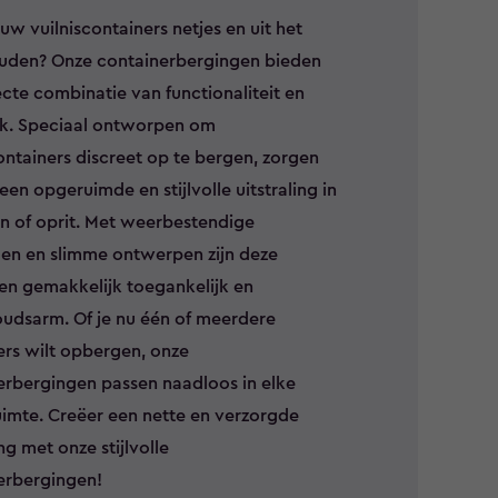
ouw vuilniscontainers netjes en uit het
ouden? Onze containerbergingen bieden
cte combinatie van functionaliteit en
ek. Speciaal ontworpen om
ontainers discreet op te bergen, zorgen
een opgeruimde en stijlvolle uitstraling in
in of oprit. Met weerbestendige
len en slimme ontwerpen zijn deze
en gemakkelijk toegankelijk en
udsarm. Of je nu één of meerdere
ers wilt opbergen, onze
erbergingen passen naadloos in elke
uimte. Creëer een nette en verzorgde
g met onze stijlvolle
erbergingen!