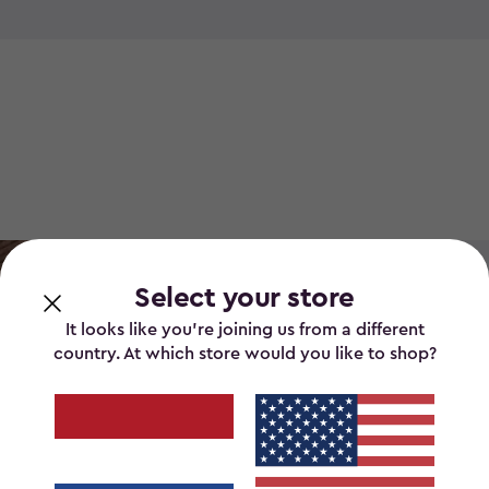
wat niet past bij jouw stijl. 
composthoop, stop het in ee
het er staat. De perfecte opl
Select your store
Ve
It looks like you’re joining us from a different
country. At which store would you like to shop?
co
sti