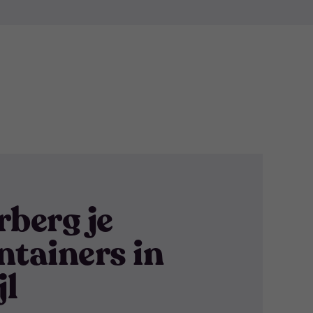
Of het nu gaat om afvalbakken, regentonnen of je
n containerberging en niemand hoeft te weten dat
ossing!
rberg je
ntainers in
jl