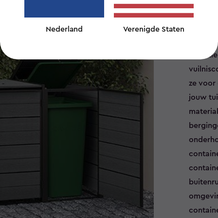
Wil je j
zicht h
Nederland
Verenigde Staten
de perfe
estheti
vuilnisc
ze voor 
jouw tu
materia
berging
onderho
contain
contain
buitenr
omgevin
contain