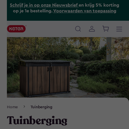
Skip
Schrijf je in op onze Nieuwsbrief
en krijg 5% korting
to
op je 1e bestelling.
Voorwaarden van toepassing
main
content
Main
navigation
Breadcrumb
Home
Tuinberging
Navigation
Tuinberging