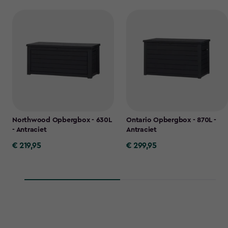
Northwood Opbergbox - 630L
Ontario Opbergbox - 870L -
- Antraciet
Antraciet
€ 219,95
€ 299,95
€
€
219,95
299,95