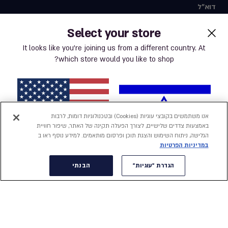
דוא"ל
Select your store
It looks like you’re joining us from a different country. At
which store would you like to shop?
בלחיצה אני מאשר.ת כי אני מסכים/ מסכימה ל
תקנון החנות
ול
מדיניות הפרטיות
הרשמה
אנו משתמשים בקובצי עוגיות (Cookies) ובטכנולוגיות דומות, לרבות
באמצעות צדדים שלישיים, לצורך הפעלה תקינה של האתר, שיפור חוויית
הגלישה, ניתוח השימוש והצגת תוכן ופרסום מותאמים. למידע נוסף ראו ב
במדיניות הפרטיות
label.payment
ישראל
ארצות הברית
הגדרת "עוגיות"
הבנתי
תנאי שימוש באתר
מדיניות פרטיות